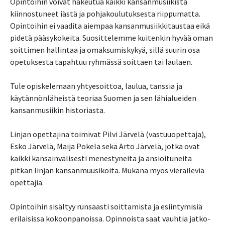
Opintoihin voivat hakeutua kaikki kansanmusiikista
kiinnostuneet iästä ja pohjakoulutuksesta riippumatta.
Opintoihin ei vaadita aiempaa kansanmusiikkitaustaa eikä
pidetä pääsykokeita. Suosittelemme kuitenkin hyvää oman
soittimen hallintaa ja omaksumiskykyä, sillä suurin osa
opetuksesta tapahtuu ryhmässä soittaen tai laulaen.
Tule opiskelemaan yhtyesoittoa, laulua, tanssia ja
käytännönläheistä teoriaa Suomen ja sen lähialueiden
kansanmusiikin historiasta.
Linjan opettajina toimivat Pilvi Järvelä (vastuuopettaja),
Esko Järvelä, Maija Pokela sekä Arto Järvelä, jotka ovat
kaikki kansainvälisesti menestyneitä ja ansioituneita
pitkän linjan kansanmuusikoita. Mukana myös vierailevia
opettajia.
Opintoihin sisältyy runsaasti soittamista ja esiintymisiä
erilaisissa kokoonpanoissa. Opinnoista saat vauhtia jatko-