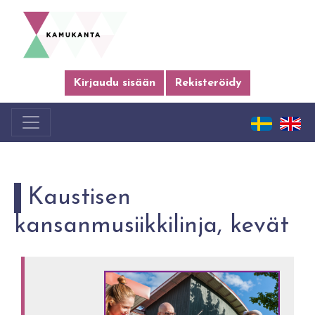
Kirjaudu sisään
Rekisteröidy
Kaustisen
kansanmusiikkilinja, kevät