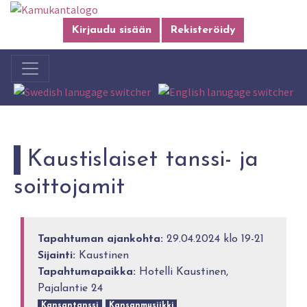
Kirjaudu sisään
Rekisteröidy
Kaustislaiset tanssi- ja
soittojamit
Tapahtuman ajankohta:
29.04.2024 klo 19-21
Sijainti:
Kaustinen
Tapahtumapaikka:
Hotelli Kaustinen,
Pajalantie 24
Kansantanssi
Kansanmusiikki