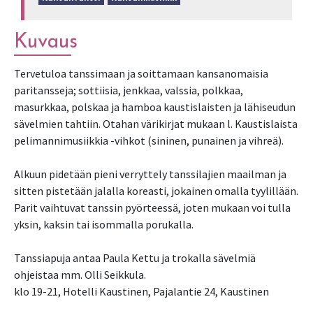
Kuvaus
Tervetuloa tanssimaan ja soittamaan kansanomaisia
paritansseja; sottiisia, jenkkaa, valssia, polkkaa,
masurkkaa, polskaa ja hamboa kaustislaisten ja lähiseudun
sävelmien tahtiin. Otahan värikirjat mukaan l. Kaustislaista
pelimannimusiikkia -vihkot (sininen, punainen ja vihreä).
Alkuun pidetään pieni verryttely tanssilajien maailman ja
sitten pistetään jalalla koreasti, jokainen omalla tyylillään.
Parit vaihtuvat tanssin pyörteessä, joten mukaan voi tulla
yksin, kaksin tai isommalla porukalla.
Tanssiapuja antaa Paula Kettu ja trokalla sävelmiä
ohjeistaa mm. Olli Seikkula.
klo 19-21, Hotelli Kaustinen, Pajalantie 24, Kaustinen