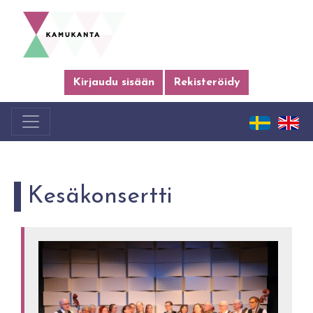
Kirjaudu sisään
Rekisteröidy
Kesäkonsertti