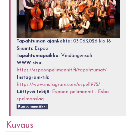
Tapahtuman ajankohta:
03.06.2026 klo 18
Sijainti:
Espoo
Tapahtumapaikka:
Vindängensali
WWW-sivu:
https://espoonpelimannit.fi/tapahtumat/
Instagram-tili:
https://www.instagram.com/espel1975/
Liittyvä tekijä:
Espoon pelimannit - Esbo
spelmanslag
Kansanmusiikki
Kuvaus