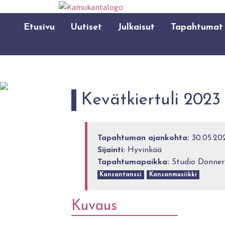
Etusivu
Uutiset
Julkaisut
Tapahtumat
Kevätkiertuli 2023
Tapahtuman ajankohta:
30.05.202
Sijainti:
Hyvinkää
Tapahtumapaikka:
Studio Donner
Kansantanssi
Kansanmusiikki
Kuvaus