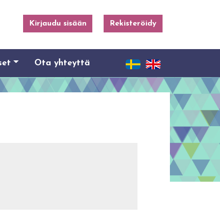
Kirjaudu sisään
Rekisteröidy
set
Ota yhteyttä