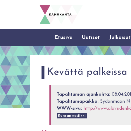
Etusivu
Uutiset
Julkaisut
Kevättä palkeissa 
Tapahtuman ajankohta:
08.04.20
Tapahtumapaikka:
Sydänmaan Nuo
WWW-sivu:
http://www.alavudenkaks
Kansanmusiikki