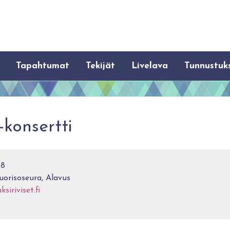
Tapahtumat
Tekijät
Livelava
Tunnustuk
-konsertti
18
risoseura, Alavus
iriviset.fi