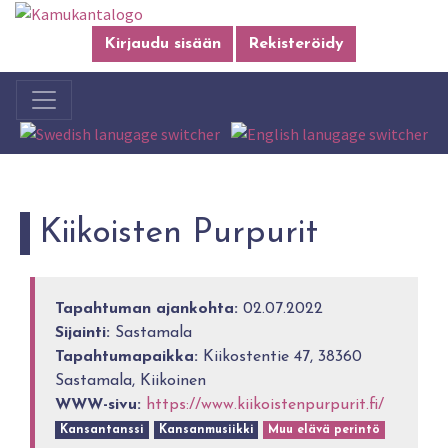
Kirjaudu sisään
Rekisteröidy
Kiikoisten Purpurit
Tapahtuman ajankohta:
02.07.2022
Sijainti:
Sastamala
Tapahtumapaikka:
Kiikostentie 47, 38360
Sastamala, Kiikoinen
WWW-sivu:
https://www.kiikoistenpurpurit.fi/
Kansantanssi
Kansanmusiikki
Muu elävä perintö