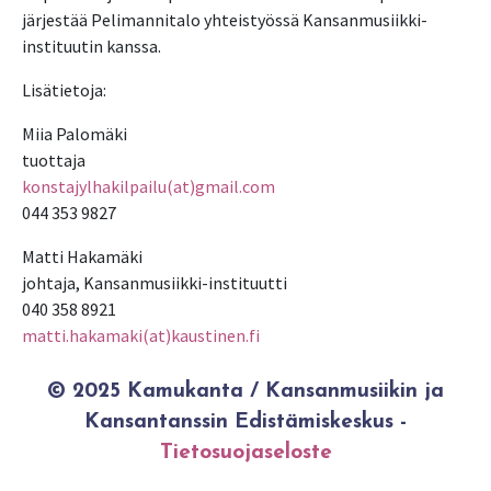
järjestää Pelimannitalo yhteistyössä Kansanmusiikki-
instituutin kanssa.
Lisätietoja:
Miia Palomäki
tuottaja
konstajylhakilpailu(at)gmail.com
044 353 9827
Matti Hakamäki
johtaja, Kansanmusiikki-instituutti
040 358 8921
matti.hakamaki(at)kaustinen.fi
© 2025 Kamukanta / Kansanmusiikin ja
Kansantanssin Edistämiskeskus -
Tietosuojaseloste