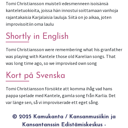
Tomi Christiansson muisteli edesmenneen isoisänsä
kanteletuokioita, joissa hän innostui soittamaan vanhoja
rajantakaisia Karjalaisia lauluja. Siitä on jo aikaa, joten
improvisoitiin oma laulu
Shortly in English
Tomi Christiansson were remembering what his granfather
was playing with Kantele those old Karelian songs. That
was long time ago, so we improvised own song
Kort på Svenska
Tomi Christiansson försökte att komma ihåg vad hans
pappa spelade med Kantele, gamla song från Karlia. Det
var länge sen, så vi improviserade ett eget sång.
© 2025 Kamukanta / Kansanmusiikin ja
Kansantanssin Edistämiskeskus -