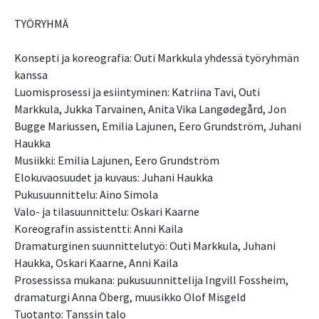
TYÖRYHMÄ
Konsepti ja koreografia: Outi Markkula yhdessä työryhmän
kanssa
Luomisprosessi ja esiintyminen: Katriina Tavi, Outi
Markkula, Jukka Tarvainen, Anita Vika Langødegård, Jon
Bugge Mariussen, Emilia Lajunen, Eero Grundström, Juhani
Haukka
Musiikki: Emilia Lajunen, Eero Grundström
Elokuvaosuudet ja kuvaus: Juhani Haukka
Pukusuunnittelu: Aino Simola
Valo- ja tilasuunnittelu: Oskari Kaarne
Koreografin assistentti: Anni Kaila
Dramaturginen suunnittelutyö: Outi Markkula, Juhani
Haukka, Oskari Kaarne, Anni Kaila
Prosessissa mukana: pukusuunnittelija Ingvill Fossheim,
dramaturgi Anna Öberg, muusikko Olof Misgeld
Tuotanto: Tanssin talo