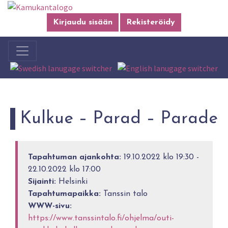
Kirjaudu sisään
Rekisteröidy
Kulkue – Parad – Parade
Tapahtuman ajankohta:
19.10.2022 klo 19:30 -
22.10.2022 klo 17:00
Sijainti:
Helsinki
Tapahtumapaikka:
Tanssin talo
WWW-sivu:
https://www.tanssintalo.fi/ohjelma/outi-