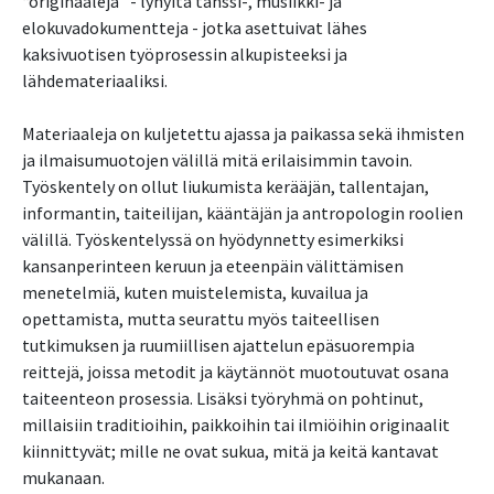
“originaaleja” - lyhyitä tanssi-, musiikki- ja
elokuvadokumentteja - jotka asettuivat lähes
kaksivuotisen työprosessin alkupisteeksi ja
lähdemateriaaliksi.
Materiaaleja on kuljetettu ajassa ja paikassa sekä ihmisten
ja ilmaisumuotojen välillä mitä erilaisimmin tavoin.
Työskentely on ollut liukumista kerääjän, tallentajan,
informantin, taiteilijan, kääntäjän ja antropologin roolien
välillä. Työskentelyssä on hyödynnetty esimerkiksi
kansanperinteen keruun ja eteenpäin välittämisen
menetelmiä, kuten muistelemista, kuvailua ja
opettamista, mutta seurattu myös taiteellisen
tutkimuksen ja ruumiillisen ajattelun epäsuorempia
reittejä, joissa metodit ja käytännöt muotoutuvat osana
taiteenteon prosessia. Lisäksi työryhmä on pohtinut,
millaisiin traditioihin, paikkoihin tai ilmiöihin originaalit
kiinnittyvät; mille ne ovat sukua, mitä ja keitä kantavat
mukanaan.