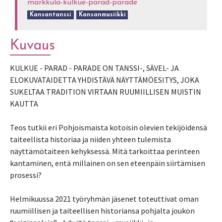
markkula-kulkue-parad-parade
Kansantanssi
Kansanmusiikki
Kuvaus
KULKUE - PARAD - PARADE ON TANSSI-, SÄVEL- JA
ELOKUVATAIDETTA YHDISTÄVÄ NÄYTTÄMÖESITYS, JOKA
SUKELTAA TRADITION VIRTAAN RUUMIILLISEN MUISTIN
KAUTTA
Teos tutkii eri Pohjoismaista kotoisin olevien tekijöidensä
taiteellista historiaa ja niiden yhteen tulemista
näyttämötaiteen kehyksessä. Mitä tarkoittaa perinteen
kantaminen, entä millainen on sen eteenpäin siirtämisen
prosessi?
Helmikuussa 2021 työryhmän jäsenet toteuttivat oman
ruumiillisen ja taiteellisen historiansa pohjalta joukon