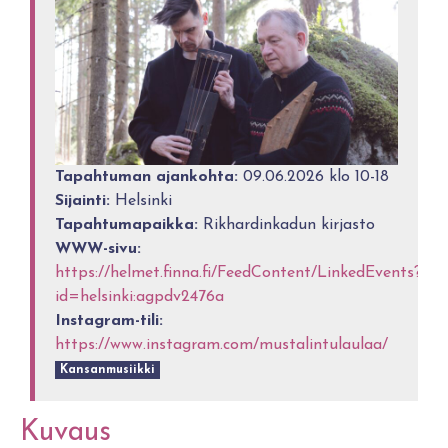
Tapahtuman ajankohta:
09.06.2026 klo 10-18
Sijainti:
Helsinki
Tapahtumapaikka:
Rikhardinkadun kirjasto
WWW-sivu:
https://helmet.finna.fi/FeedContent/LinkedEvents?
id=helsinki:agpdv2476a
Instagram-tili:
https://www.instagram.com/mustalintulaulaa/
Kansanmusiikki
Kuvaus