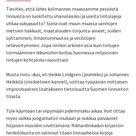
Tiesitkö, että lähes kolmannes maassamme pesivistä
linnuista on luokiteltu uhanalaisiksi ja useita lintulajeja
uhkaa sukupuutto? Syinä ovat muun muassa vanhojen
metsien hakkuut, maatalouden torjunta-aineet, soiden
ojittaminen, ilmastonmuutos ja vesistöjen
rehevöityminen. Jopa niinkin arkinen asia kuin lintujen
törmääminen ikkunoihin koituu Suomessa miljoonien
lintujen kohtaloksi vuosittain.
Musta lintu -duo, eli Heikki Lindgren (jouhikko) ja Johannes
Heikkilä (viisikielinen kannel), soittaa työpäivän mittaisen
improvisaation lisätäkseen tietoisuutta Suomen linnuston
tilasta.
Tule käymään tai viipymään pidemmäksi aikaa. Voit ottaa
myös vaikka joogamaton mukaan ja nukkua päiväunet
hiljaisen musiikin siivittämänä. Rikhardinkadun kirjaston
henkilökunta on valinnut tilaan lintuaiheisia kirjoja