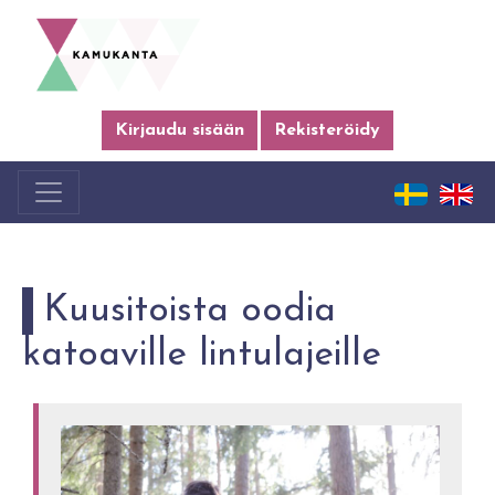
Kirjaudu sisään
Rekisteröidy
Kuusitoista oodia
katoaville lintulajeille