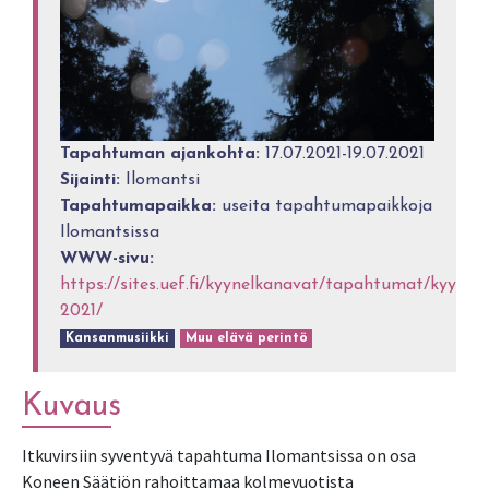
Tapahtuman ajankohta:
17.07.2021-19.07.2021
Sijainti:
Ilomantsi
Tapahtumapaikka:
useita tapahtumapaikkoja
Ilomantsissa
WWW-sivu:
https://sites.uef.fi/kyynelkanavat/tapahtumat/kyynel
2021/
Kansanmusiikki
Muu elävä perintö
Kuvaus
Itkuvirsiin syventyvä tapahtuma Ilomantsissa on osa
Koneen Säätiön rahoittamaa kolmevuotista