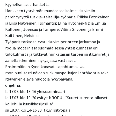
Kyynelkanavat-hanketta.
Hankkeen työryhmän muodostaa kolme itkuvirsiin
perehtynyttä tutkija–taiteilija-työparia: Riikka Patrikainen
ja Liisa Matveinen, Ilomantsi; Elina Hytönen-Ng ja Emilia
Kallonen, Joensuu ja Tampere; Viliina Silvonen ja Emmi
Kuittinen, Helsinki.
Työparit tarkastelevat itkuvirsiperinteen jatkumoa ja
roolia modernissa suomalaisessa yhteiskunnassa eri
tulokulmista ja tutkivat minkälaisiin tarpeisiin itkuvirret ja
äänellä itkeminen nykyajassa vastaavat.
Ensimmäinen Kynelkanavat-tapahtuma avaa
monipuolisesti näiden tutkimuspolkujen lähtökohtia sekä
itkuvirren eläviä muotoja nykypäivänä.
ohjelma:
la 17.07. klo 13-16 yleisöseminaari
la 17.07. klo 19-20 esitys: KROPU - "Suuret surenta-aikaset
kallehilla kuusikkosijasilla"
su 18.07. klo 14-16.30 Itkuvirsityöpaja