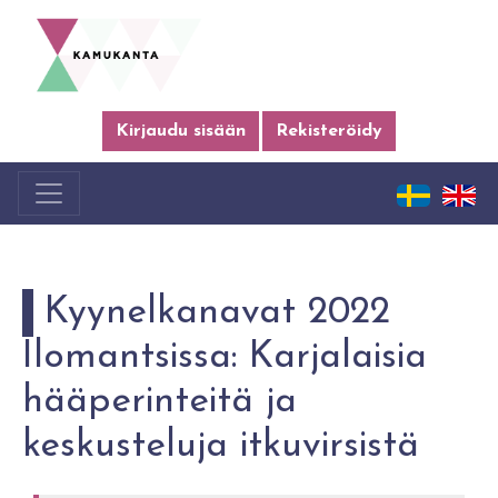
Kirjaudu sisään
Rekisteröidy
Kyynelkanavat 2022
Ilomantsissa: Karjalaisia
hääperinteitä ja
keskusteluja itkuvirsistä