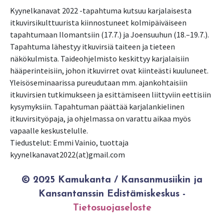
Kyynelkanavat 2022 -tapahtuma kutsuu karjalaisesta
itkuvirsikulttuurista kiinnostuneet kolmipäiväiseen
tapahtumaan Ilomantsiin (17.7.) ja Joensuuhun (18.–19.7.).
Tapahtuma lähestyy itkuvirsiä taiteen ja tieteen
näkökulmista. Taideohjelmisto keskittyy karjalaisiin
hääperinteisiin, johon itkuvirret ovat kiinteästi kuuluneet.
Yleisöseminaarissa pureudutaan mm. ajankohtaisiin
itkuvirsien tutkimukseen ja esittämiseen liittyviin eettisiin
kysymyksiin. Tapahtuman päättää karjalankielinen
itkuvirsityöpaja, ja ohjelmassa on varattu aikaa myös
vapaalle keskustelulle.
Tiedustelut: Emmi Vainio, tuottaja
kyynelkanavat2022(at)gmail.com
© 2025 Kamukanta / Kansanmusiikin ja
Kansantanssin Edistämiskeskus -
Tietosuojaseloste