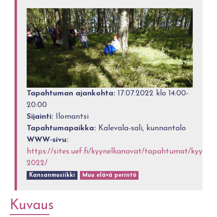
Tapahtuman ajankohta:
17.07.2022 klo 14:00-
20:00
Sijainti:
Ilomantsi
Tapahtumapaikka:
Kalevala-sali, kunnantalo
WWW-sivu:
https://sites.uef.fi/kyynelkanavat/tapahtumat/kyynel
2022/
Kansanmusiikki
Muu elävä perintö
Kuvaus