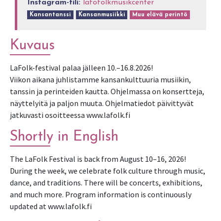
Instagram-tili:
lafofolkmusikcenter
Kansantanssi
Kansanmusiikki
Muu elävä perintö
Kuvaus
LaFolk-festival palaa jälleen 10.–16.8.2026!
Viikon aikana juhlistamme kansankulttuuria musiikin,
tanssin ja perinteiden kautta. Ohjelmassa on konsertteja,
näyttelyitä ja paljon muuta. Ohjelmatiedot päivittyvät
jatkuvasti osoitteessa www.lafolk.fi
Shortly in English
The LaFolk Festival is back from August 10–16, 2026!
During the week, we celebrate folk culture through music,
dance, and traditions. There will be concerts, exhibitions,
and much more. Program information is continuously
updated at www.lafolk.fi