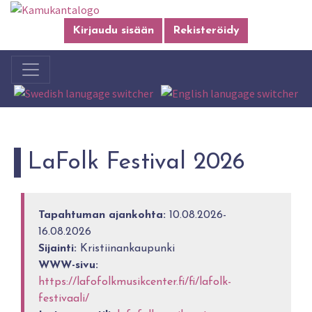
Kirjaudu sisään
Rekisteröidy
LaFolk Festival 2026
Tapahtuman ajankohta:
10.08.2026-
16.08.2026
Sijainti:
Kristiinankaupunki
WWW-sivu:
https://lafofolkmusikcenter.fi/fi/lafolk-
festivaali/