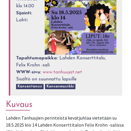
klo 14.00
Sijainti:
Lahti
Tapahtumapaikka:
Lahden Konserttitalo,
Felix Krohn -sali
WWW-sivu:
www.tanhuujat.net
Sisältö on suunnattu lapsille
Kansantanssi
Kansanmusiikki
Kuvaus
Lahden Tanhuujien perinteistä kevätjuhlaa vietetään su
18.5.2025 klo 14 Lahden Konserttitalon Felix Krohn -salissa