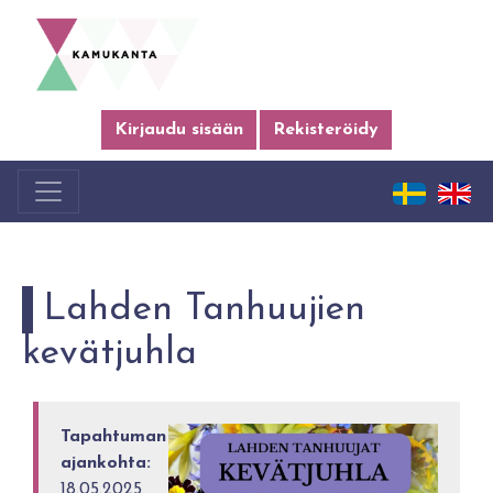
Kirjaudu sisään
Rekisteröidy
Lahden Tanhuujien
kevätjuhla
Tapahtuman
ajankohta:
18.05.2025