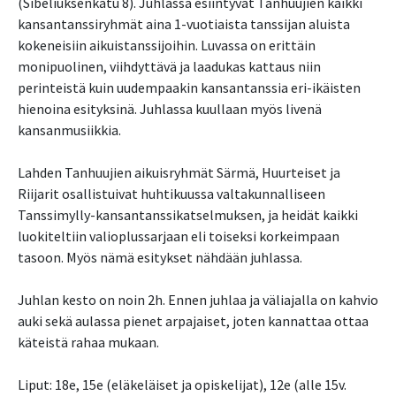
(Sibeliuksenkatu 8). Juhlassa esiintyvät Tanhuujien kaikki
kansantanssiryhmät aina 1-vuotiaista tanssijan aluista
kokeneisiin aikuistanssijoihin. Luvassa on erittäin
monipuolinen, viihdyttävä ja laadukas kattaus niin
perinteistä kuin uudempaakin kansantanssia eri-ikäisten
hienoina esityksinä. Juhlassa kuullaan myös livenä
kansanmusiikkia.
Lahden Tanhuujien aikuisryhmät Särmä, Huurteiset ja
Riijarit osallistuivat huhtikuussa valtakunnalliseen
Tanssimylly-kansantanssikatselmuksen, ja heidät kaikki
luokiteltiin valioplussarjaan eli toiseksi korkeimpaan
tasoon. Myös nämä esitykset nähdään juhlassa.
Juhlan kesto on noin 2h. Ennen juhlaa ja väliajalla on kahvio
auki sekä aulassa pienet arpajaiset, joten kannattaa ottaa
käteistä rahaa mukaan.
Liput: 18e, 15e (eläkeläiset ja opiskelijat), 12e (alle 15v.