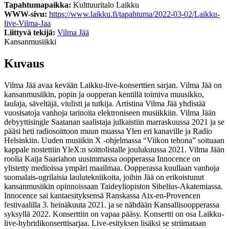
Tapahtumapaikka:
Kulttuuritalo Laikku
WWW-sivu:
https://www.laikku.fi/tapahtuma/2022-03-02/Laikku-
live-Vilma-Jaa
Liittyvä tekijä:
Vilma Jää
Kansanmusiikki
Kuvaus
Vilma Jää avaa kevään Laikku-live-konserttien sarjan. Vilma Jää on
kansanmusiikin, popin ja oopperan kentillä toimiva muusikko,
laulaja, säveltäjä, viulisti ja tutkija. Artistina Vilma Jää yhdistää
vuosisatoja vanhoja tarinoita elektroniseen musiikkiin. Vilma Jään
debyyttisingle Saatanan saalistaja julkaistiin marraskuussa 2021 ja se
pääsi heti radiosoittoon muun muassa Ylen eri kanaville ja Radio
Helsinkiin. Uuden musiikin X -ohjelmassa “Viikon tehona” soituaan
kappale nostettiin YleX:n soittolistalle joulukuussa 2021. Vilma Jään
roolia Kaija Saariahon uusimmassa oopperassa Innocence on
ylistetty medioissa ympäri maailmaa. Oopperassa kuullaan vanhoja
suomalais-ugrilaisia laulutekniikoita, joihin Jää on erikoistunut
kansanmusiikin opinnoissaan Taideyliopiston Sibelius-Akatemiassa.
Innocence sai kantaesityksensä Ranskassa Aix-en-Provencen
festivaalilla 3. heinäkuuta 2021. ja se nähdään Kansallisoopperassa
syksyllä 2022. Konserttiin on vapaa pääsy. Konsertti on osa Laikku-
live-hybridikonserttisarjaa. Live-esityksen lisäksi se striimataan