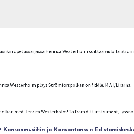
ikin opetussarjassa Henrica Westerholm soittaa viululla Strömf
enrica Westerholm plays Strömforspolkan on fiddle. MWI/Lirarna.
spolkan med Henrica Westerholm! Ta fram ditt instrument, lyssna
Kansanmusiikin ja Kansantanssin Edistämiskesk