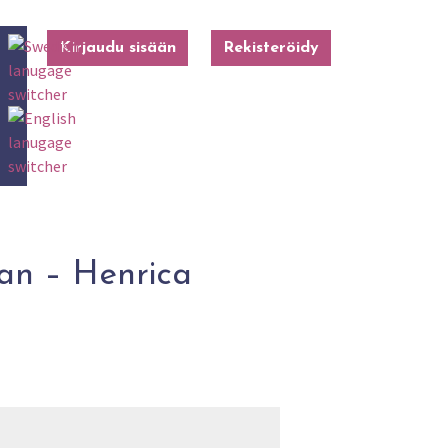
Kirjaudu sisään
Rekisteröidy
kan – Henrica