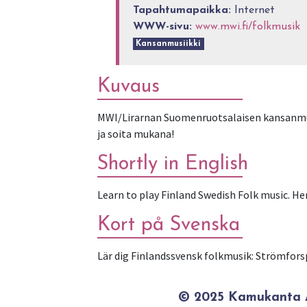
Tapahtumapaikka:
Internet
WWW-sivu:
www.mwi.fi/folkmusik
Kansanmusiikki
Kuvaus
MWI/Lirarnan Suomenruotsalaisen kansanmusi
ja soita mukana!
Shortly in English
Learn to play Finland Swedish Folk music. H
Kort på Svenska
Lär dig Finlandssvensk folkmusik: Strömfor
© 2025 Kamukanta / 