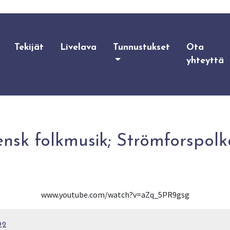
Tekijät
Livelava
Tunnustukset
Ota
yhteyttä
ensk folkmusik; Strömforspol
www.youtube.com/watch?v=aZq_5PR9gsg
22