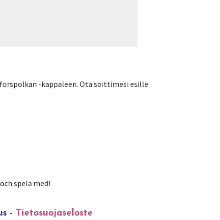
orspolkan -kappaleen. Ota soittimesi esille
 och spela med!
us -
Tietosuojaseloste