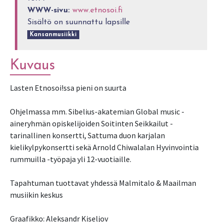
WWW-sivu:
www.etnosoi.fi
Sisältö on suunnattu lapsille
Kansanmusiikki
Kuvaus
Lasten Etnosoi!ssa pieni on suurta
Ohjelmassa mm. Sibelius-akatemian Global music -
aineryhmän opiskelijoiden Soitinten Seikkailut -
tarinallinen konsertti, Sattuma duon karjalan
kielikylpykonsertti sekä Arnold Chiwalalan Hyvinvointia
rummuilla -työpaja yli 12-vuotiaille.
Tapahtuman tuottavat yhdessä Malmitalo & Maailman
musiikin keskus
Graafikko: Aleksandr Kiseljov