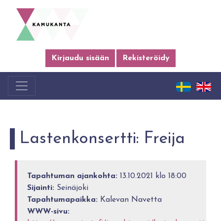
Kirjaudu sisään
Rekisteröidy
Las­ten­kon­sert­ti: Frei­ja
Tapahtuman ajankohta:
13.10.2021 klo 18:00
Sijainti:
Seinäjoki
Tapahtumapaikka:
Kalevan Navetta
WWW-sivu: