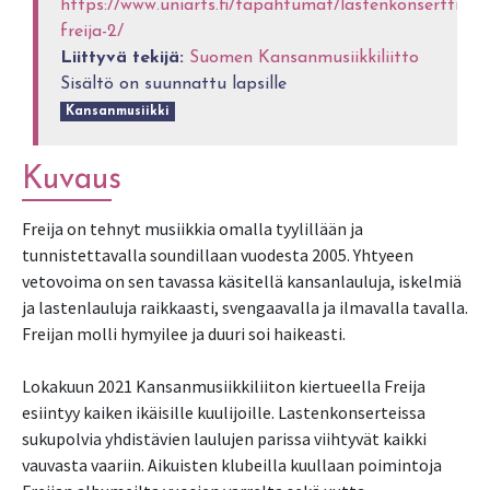
https://www.uniarts.fi/tapahtumat/lastenkonsertti-
freija-2/
Liittyvä tekijä:
Suomen Kansanmusiikkiliitto
Sisältö on suunnattu lapsille
Kansanmusiikki
Kuvaus
Freija on tehnyt musiikkia omalla tyylillään ja
tunnistettavalla soundillaan vuodesta 2005. Yhtyeen
vetovoima on sen tavassa käsitellä kansanlauluja, iskelmiä
ja lastenlauluja raikkaasti, svengaavalla ja ilmavalla tavalla.
Freijan molli hymyilee ja duuri soi haikeasti.
Lokakuun 2021 Kansanmusiikkiliiton kiertueella Freija
esiintyy kaiken ikäisille kuulijoille. Lastenkonserteissa
sukupolvia yhdistävien laulujen parissa viihtyvät kaikki
vauvasta vaariin. Aikuisten klubeilla kuullaan poimintoja