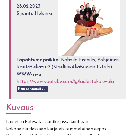
28.02.2023
Sijainti:
Helsinki
Tapahtumapaikka:
Kahvila Feeniks, Pohjoinen
Rautatiekatu 9 (Sibelius-Akatemian R-talo)
WWW-sivu:
https://www.youtube.com/@laulettukalevala
Kansanmusiikki
Kuvaus
Laulettu Kalevala -äänikirjassa kuullaan
kokonaisuudessaan karjalais-suomalainen eepos.