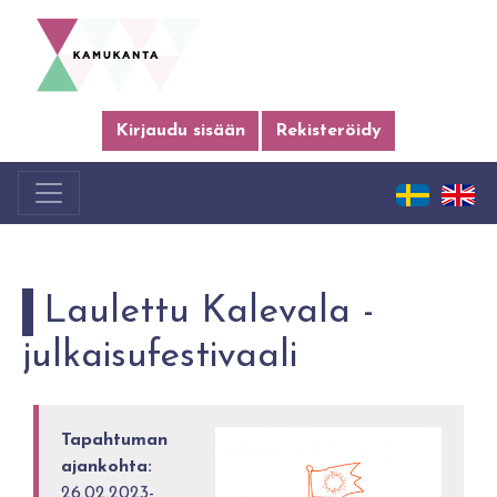
Kirjaudu sisään
Rekisteröidy
Laulettu Kalevala -
julkaisufestivaali
Tapahtuman
ajankohta:
26.02.2023-