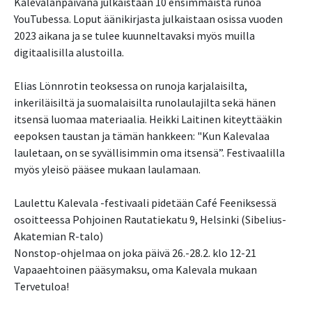
Kalevalanpäivänä julkaistaan 10 ensimmäistä runoa
YouTubessa. Loput äänikirjasta julkaistaan osissa vuoden
2023 aikana ja se tulee kuunneltavaksi myös muilla
digitaalisilla alustoilla.
Elias Lönnrotin teoksessa on runoja karjalaisilta,
inkeriläisiltä ja suomalaisilta runolaulajilta sekä hänen
itsensä luomaa materiaalia. Heikki Laitinen kiteyttääkin
eepoksen taustan ja tämän hankkeen: "Kun Kalevalaa
lauletaan, on se syvällisimmin oma itsensä”. Festivaalilla
myös yleisö pääsee mukaan laulamaan.
Laulettu Kalevala -festivaali pidetään Café Feeniksessä
osoitteessa Pohjoinen Rautatiekatu 9, Helsinki (Sibelius-
Akatemian R-talo)
Nonstop-ohjelmaa on joka päivä 26.-28.2. klo 12-21
Vapaaehtoinen pääsymaksu, oma Kalevala mukaan
Tervetuloa!