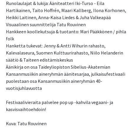
Runolaulajat & lukija: Ääniteatteri Iki-Turso - Eila
Hartikainen, Taito Hoffrén, Maari Kallberg, Ilona Korhonen,
Heikki Laitinen, Anna-Kaisa Liedes & Juha Valkeapää
Visuaalinen suunnittelija Tatu Rouvinen
Hankkeen koollekutsuja & tuotanto: Mari Pääkkönen / pihla
folk
Hanketta tukevat: Jenny & Antti Wihurin rahasto,
Kalevalaseura, Suomen Kulttuurirahasto, Niilo Helanderin
säätiö & Taiteen edistämiskeskus
Äänikirja on osa Taideyliopiston Sibelius-Akatemian
Kansanmusiikin aineryhmän äänitesarjaa, julkaisufestivaali
puolestaan osa Kansanmusiikin aineryhmän 40-
vuotisjuhlavuotta
Festivaalivieraita palvelee pop up -kahvila vegaani- ja
kasvisvaihtoehdoin!
Kuva: Tatu Rouvinen