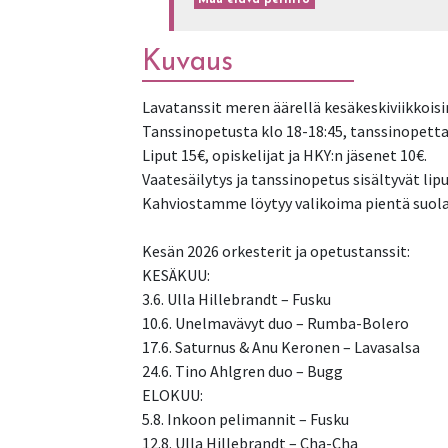
Muu elävä perintö
Kuvaus
Lavatanssit meren äärellä kesäkeskiviikkoisi
Tanssinopetusta klo 18-18:45, tanssinopettaj
Liput 15€, opiskelijat ja HKY:n jäsenet 10€.
Vaatesäilytys ja tanssinopetus sisältyvät lip
Kahviostamme löytyy valikoima pientä suolai
Kesän 2026 orkesterit ja opetustanssit:
KESÄKUU:
3.6. Ulla Hillebrandt – Fusku
10.6. Unelmavävyt duo – Rumba-Bolero
17.6. Saturnus & Anu Keronen – Lavasalsa
24.6. Tino Ahlgren duo – Bugg
ELOKUU:
5.8. Inkoon pelimannit – Fusku
12.8. Ulla Hillebrandt – Cha-Cha