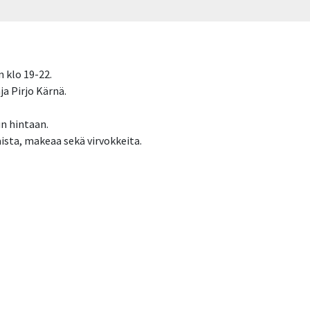
n klo 19-22.
a Pirjo Kärnä.
un hintaan.
sta, makeaa sekä virvokkeita.