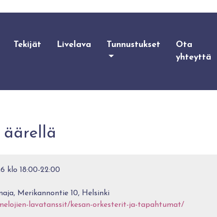
Tekijät
Livelava
Tunnustukset
Ota
yhteyttä
 äärellä
6 klo 18:00-22:00
aja, Merikannontie 10, Helsinki
melojien-lavatanssit/kesan-orkesterit-ja-tapahtumat/