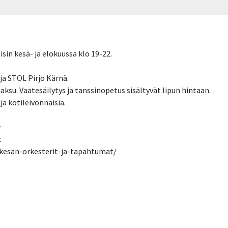
sin kesä- ja elokuussa klo 19-22.
a STOL Pirjo Kärnä.
maksu. Vaatesäilytys ja tanssinopetus sisältyvät lipun hintaan.
a kotileivonnaisia.
y
t
/kesan-orkesterit-ja-tapahtumat/