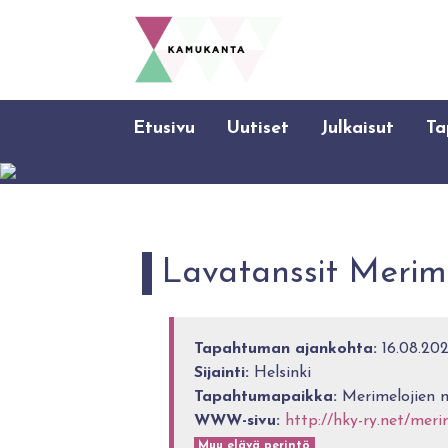
Etusivu
Uutiset
Julkaisut
Ta
Lavatanssit Merim
Tapahtuman ajankohta:
16.08.202
Sijainti:
Helsinki
Tapahtumapaikka:
Merimelojien m
WWW-sivu:
http://hky-ry.net/meri
Muu elävä perintö