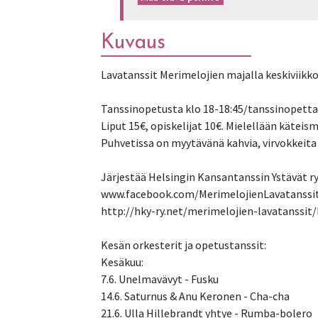
Kuvaus
Lavatanssit Merimelojien majalla keskiviikkoi
Tanssinopetusta klo 18-18:45/tanssinopettaj
Liput 15€, opiskelijat 10€. Mielellään käteis
Puhvetissa on myytävänä kahvia, virvokkeita j
Järjestää Helsingin Kansantanssin Ystävät r
www.facebook.com/MerimelojienLavatanssi
http://hky-ry.net/merimelojien-lavatanssit
Kesän orkesterit ja opetustanssit:
Kesäkuu:
7.6. Unelmavävyt - Fusku
14.6. Saturnus & Anu Keronen - Cha-cha
21.6. Ulla Hillebrandt yhtye - Rumba-bolero