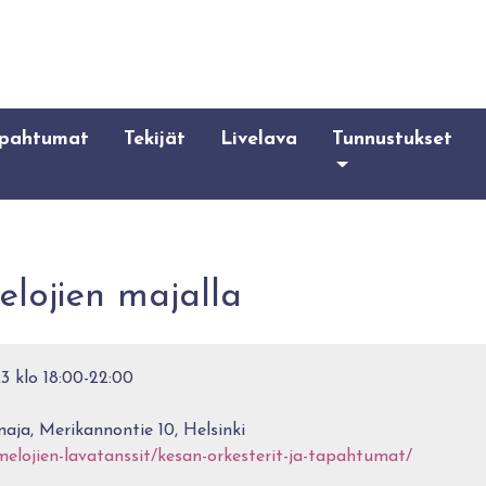
pahtumat
Tekijät
Livelava
Tunnustukset
elojien majalla
3 klo 18:00-22:00
aja, Merikannontie 10, Helsinki
melojien-lavatanssit/kesan-orkesterit-ja-tapahtumat/