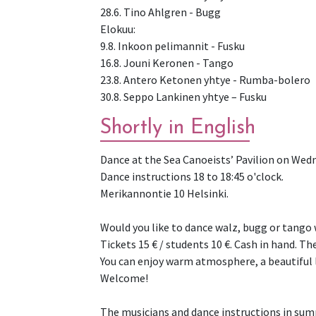
28.6. Tino Ahlgren - Bugg
Elokuu:
9.8. Inkoon pelimannit - Fusku
16.8. Jouni Keronen - Tango
23.8. Antero Ketonen yhtye - Rumba-bolero
Shortly in English
Dance at the Sea Canoeists’ Pavilion on Wedn
Dance instructions 18 to 18:45 o'clock.
Merikannontie 10 Helsinki.
Would you like to dance walz, bugg or tango w
Tickets 15 € / students 10 €. Cash in hand. Th
You can enjoy warm atmosphere, a beautiful l
Welcome!
The musicians and dance instructions in sum