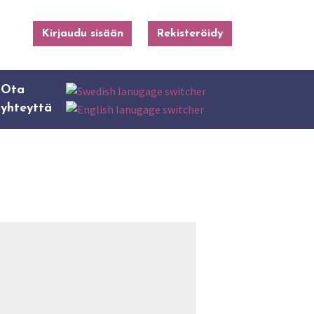
Kirjaudu sisään
Rekisteröidy
Ota
yhteyttä