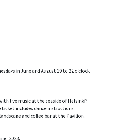
esdays in June and August 19 to 22 o’clock
ith live music at the seaside of Helsinki?
e ticket includes dance instructions.
andscape and coffee bar at the Pavilion.
mer 2023: