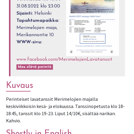
31.08.2022 klo 23:00
Sijainti:
Helsinki
Tapahtumapaikka:
Merimelojien maja,
Merikannontie 10
WWW-sivu:
www.facebook.com/MerimelojienLavatanssit
Muu elävä perintö
Kuvaus
Perinteiset lavatanssit Merimelojien majalla
keskiviikkoisin kesä- ja elokuussa. Tanssinopetusta klo 18-
18:45, tanssit klo 19-23. Liput 14/10€, sisältää narikan.
Kahvio.
Shortly in English