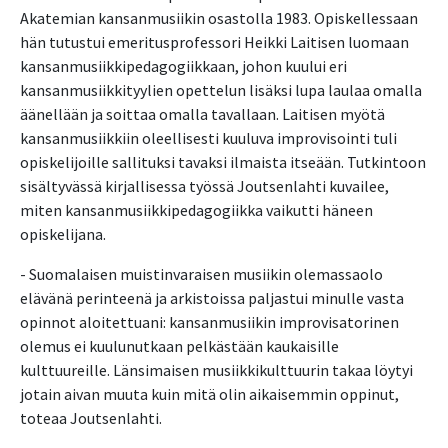
Akatemian kansanmusiikin osastolla 1983. Opiskellessaan
hän tutustui emeritusprofessori Heikki Laitisen luomaan
kansanmusiikkipedagogiikkaan, johon kuului eri
kansanmusiikkityylien opettelun lisäksi lupa laulaa omalla
äänellään ja soittaa omalla tavallaan. Laitisen myötä
kansanmusiikkiin oleellisesti kuuluva improvisointi tuli
opiskelijoille sallituksi tavaksi ilmaista itseään. Tutkintoon
sisältyvässä kirjallisessa työssä Joutsenlahti kuvailee,
miten kansanmusiikkipedagogiikka vaikutti häneen
opiskelijana.
- Suomalaisen muistinvaraisen musiikin olemassaolo
elävänä perinteenä ja arkistoissa paljastui minulle vasta
opinnot aloitettuani: kansanmusiikin improvisatorinen
olemus ei kuulunutkaan pelkästään kaukaisille
kulttuureille. Länsimaisen musiikkikulttuurin takaa löytyi
jotain aivan muuta kuin mitä olin aikaisemmin oppinut,
toteaa Joutsenlahti.