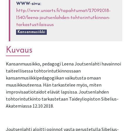
WWW-sivu:
http://www.uniarts.fi/tapahtumat/27092018-
1540/leena-joutsenlahden-tohtorintutkinnon-
tarkastustilaisuus
Kansanmusiikki
Kuvaus
Kansanmuusikko, pedagogi Leena Joutsenlahti havainnoi
taiteellisessa tohtorintutkinnossaan
kansanmusiikkipedagogiikan vaikutusta omaan
muusikkouteensa. Hän tarkastelee myös, miten
improvisaatiotaidot elävät lapsissa. Joutsenlahden
tohtorintutkinto tarkastetaan Taideyliopiston Sibelius-
Akatemiassa 12.10.2018.
Joutsenlahti aloitti opinnot vasta perustetulla Sibelius-