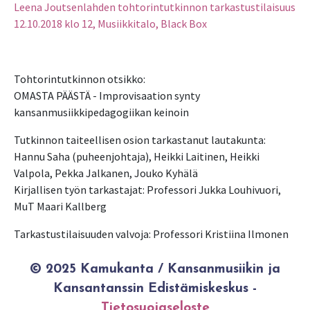
Leena Joutsenlahden tohtorintutkinnon tarkastustilaisuus
12.10.2018 klo 12, Musiikkitalo, Black Box
Tohtorintutkinnon otsikko:
OMASTA PÄÄSTÄ - Improvisaation synty
kansanmusiikkipedagogiikan keinoin
Tutkinnon taiteellisen osion tarkastanut lautakunta:
Hannu Saha (puheenjohtaja), Heikki Laitinen, Heikki
Valpola, Pekka Jalkanen, Jouko Kyhälä
Kirjallisen työn tarkastajat: Professori Jukka Louhivuori,
MuT Maari Kallberg
Tarkastustilaisuuden valvoja: Professori Kristiina Ilmonen
© 2025 Kamukanta / Kansanmusiikin ja
Kansantanssin Edistämiskeskus -
Tietosuojaseloste