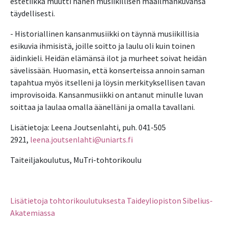
estetiikka muutti hänen musiikillisen maailmankuvansa
täydellisesti.
- Historiallinen kansanmusiikki on täynnä musiikillisia
esikuvia ihmisistä, joille soitto ja laulu oli kuin toinen
äidinkieli. Heidän elämänsä ilot ja murheet soivat heidän
sävelissään. Huomasin, että konserteissa annoin saman
tapahtua myös itselleni ja löysin merkityksellisen tavan
improvisoida. Kansanmusiikki on antanut minulle luvan
soittaa ja laulaa omalla äänelläni ja omalla tavallani.
Lisätietoja: Leena Joutsenlahti, puh. 041-505
2921,
leena.joutsenlahti@uniarts.fi
Taiteiljakoulutus, MuTri-tohtorikoulu
Lisätietoja tohtorikoulutuksesta Taideyliopiston Sibelius-
Akatemiassa