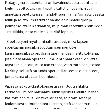
Pedagogina Joutsenlahti on havainnut, että spontaani
laulu- ja soittotapa on lapsilla tallella, jos siihen vain
annetaan opetuksessa mahdollisuus. Tämä ”omasta päästä
laulu ja soitto” muistuttaa vanhojen runolaulajien ja
paimensoittajien arkaaista, ns. pitkän estetiikan musiikkia
- musiikkia, jossa ei ole alkua eikä loppua.
- Opetustyöni myötä minulle avautui, mikä lapsen
spontaanin musiikin tuottamisen merkitys
kansanmusiikissa on. Usein lapsi nähdään lähtökohtana,
jota pitää alkaa opettaa. Oma johtopäätökseni on, että
lapsi ei ole jotain, mitä hän ei osaa, vaan mitä hän jo osaa.
Merkityksellistä on luoda opetustilanteessa olosuhteet,
joissa tämä otetaan huomioon.
Viidessä jatkotutkintokonsertissaan Joutsenlahti
tarkasteli, miten kansanmusiikin opiskelu muutti hänen
käsityksiään musiikin tekemisestä, soittamisesta ja
laulamisesta. Joutsenlahti kertoo, että kansanmusiikin