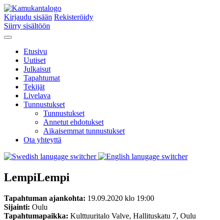
Kirjaudu sisään
Rekisteröidy
Siirry sisältöön
Etusivu
Uutiset
Julkaisut
Tapahtumat
Tekijät
Livelava
Tunnustukset
Tunnustukset
Annetut ehdotukset
Aikaisemmat tunnustukset
Ota yhteyttä
LempiLempi
Tapahtuman ajankohta:
19.09.2020 klo 19:00
Sijainti:
Oulu
Tapahtumapaikka:
Kulttuuritalo Valve, Hallituskatu 7, Oulu