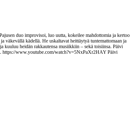
jusen duo improvisoi, luo uutta, kokeilee mahdottomia ja kertoo
ä ja väkevällä kädellä. He uskaltavat heittäytyä tuntemattomaan ja
 ja kuuluu heidän rakkautensa musiikkiin – sekä toisiinsa. Päivi
mmuu. https://www.youtube.com/watch?v=5NxPaXr2HAY Päivi