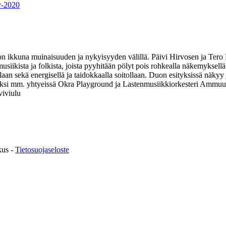
sy-2020
kkuna muinaisuuden ja nykyisyyden välillä. Päivi Hirvosen ja Tero Pa
usiikista ja folkista, joista pyyhitään pölyt pois rohkealla näkemyksell
llaan sekä energisellä ja taidokkaalla soitollaan. Duon esityksissä näkyy
lisäksi mm. yhtyeissä Okra Playground ja Lastenmusiikkiorkesteri A
viviulu
kus -
Tietosuojaseloste