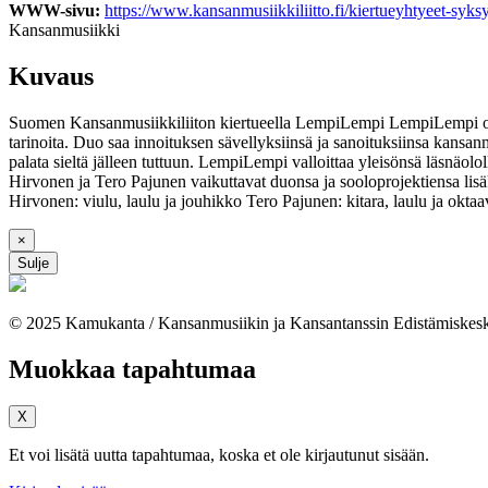
WWW-sivu:
https://www.kansanmusiikkiliitto.fi/kiertueyhtyeet-syk
Kansanmusiikki
Kuvaus
Suomen Kansanmusiikkiliiton kiertueella LempiLempi LempiLempi on i
tarinoita. Duo saa innoituksen sävellyksiinsä ja sanoituksiinsa kansanm
palata sieltä jälleen tuttuun. LempiLempi valloittaa yleisönsä läsnäolo
Hirvonen ja Tero Pajunen vaikuttavat duonsa ja sooloprojektiensa 
Hirvonen: viulu, laulu ja jouhikko Tero Pajunen: kitara, laulu ja oktaa
×
Sulje
© 2025 Kamukanta / Kansanmusiikin ja Kansantanssin Edistämiskes
Muokkaa tapahtumaa
X
Et voi lisätä uutta tapahtumaa, koska et ole kirjautunut sisään.