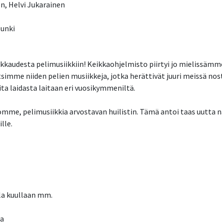
n, Helvi Jukarainen
punki
kkaudesta pelimusiikkiin! Keikkaohjelmisto piirtyi jo mielissäm
tsimme niiden pelien musiikkeja, jotka herättivät juuri meissä nos
ita laidasta laitaan eri vuosikymmeniltä.
me, pelimusiikkia arvostavan huilistin. Tämä antoi taas uutta n
lle.
la kuullaan mm.
ja