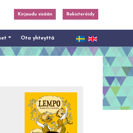
Kirjaudu sisään
Rekisteröidy
set
Ota yhteyttä