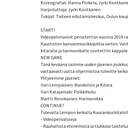
Koreografiat: Hanna Poikela, Jyrki Kontkane
Harjoituttaja: Jyrki Kontkanen
Tukijat: Taiteen edistämiskeskus, Oulun kau
START!
Videopelimannit perustettiin vuonna 2019 ra
Kaustisten kansanmusiikkijuhlia varten. Vali
kitaralle ja harmonikalle sovitettiin kappale
NEW GAME
Tänä keväänä saimme uuden jäsenen joukkoom
vastaavasti uutta ohjelmistoa tuleville keikoi
Yhtyeemme jäsenet:
Ilari Lempiäinen: Mandoliini ja Kitara
Ilari Katajamäki: Poikkihuilu
Martti Reinikainen: Harmonikka
CONTINUE?
Tulevalla Lempon keikalla Kuusankoskitalol
- Videopelivalsseja
- Rauhallista etenemistä ja tiukkoja taistelu