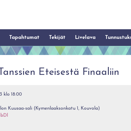
Tapahtumat
Tekijät
Livelava
Tunnustuk
anssien Eteisestä Finaaliin
3 klo 18:00
on Kuusaa-sali (Kymenlaaksonkatu 1, Kouvola)
3bDl