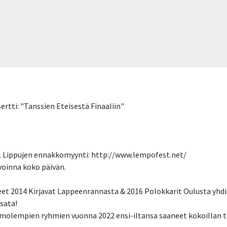
rtti: "Tanssien Eteisestä Finaaliin"
€. Lippujen ennakkomyynti: http://www.lempofest.net/
voinna koko päivän.
eet 2014 Kirjavat Lappeenrannasta & 2016 Polokkarit Oulusta yh
sata!
 molempien ryhmien vuonna 2022 ensi-iltansa saaneet kokoillan t