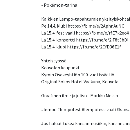
- Pokémon-tarina
Kaikkien Lempo-tapahtumien yksityiskohtai
Pe 14.4. klubi https://fb.me/e/2AphnAuNC
La 15.4. festivaali https://fb.me/e/rfE7k2qoX
La 15.4. konsertti https://fb.me/e/2iF8t3bDl
La 15.4. klubi https://fb.me/e/2CfD36Z1f
Yhteistyössä:
Kouvolan kaupunki
Kymin Osakeyhtiön 100-vuotissäätiö
Original Sokos Hotel Vaakuna, Kouvola
Graafinen ilme ja juliste: Markku Metso
#lempo #lempofest #lempofestivaali #kansa
Jos haluat tukea kansanmusiikin, kansantanss