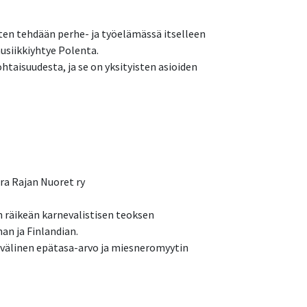
iten tehdään perhe- ja työelämässä itselleen
usiikkiyhtye Polenta.
aisuudesta, ja se on yksityisten asioiden
ura Rajan Nuoret ry
n räikeän karnevalistisen teoksen
an ja Finlandian.
 välinen epätasa-arvo ja miesneromyytin