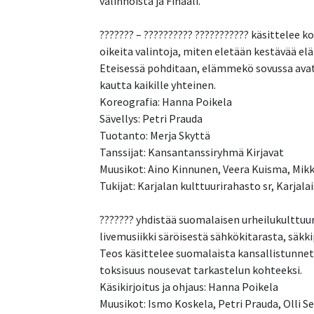
valinnoista ja Finaali.
??????? – ?????????? ??????????? käsittelee 
oikeita valintoja, miten eletään kestävää e
Eteisessä pohditaan, elämmekö sovussa avat
kautta kaikille yhteinen.
Koreografia: Hanna Poikela
Sävellys: Petri Prauda
Tuotanto: Merja Skyttä
Tanssijat: Kansantanssiryhmä Kirjavat
Muusikot: Aino Kinnunen, Veera Kuisma, Mikk
Tukijat: Karjalan kulttuurirahasto sr, Karja
??????? yhdistää suomalaisen urheilukulttuur
livemusiikki säröisestä sähkökitarasta, säkki
Teos käsittelee suomalaista kansallistunnet
toksisuus nousevat tarkastelun kohteeksi.
Käsikirjoitus ja ohjaus: Hanna Poikela
Muusikot: Ismo Koskela, Petri Prauda, Olli S