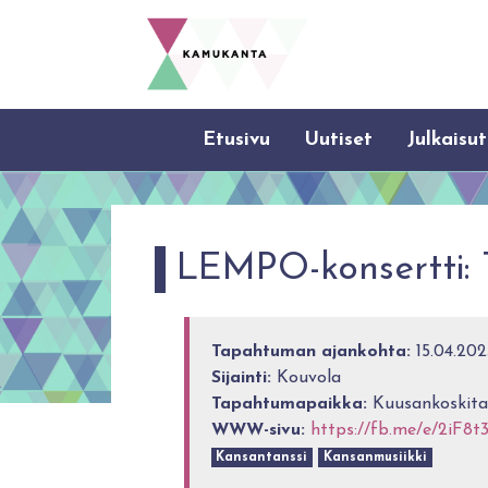
Etusivu
Uutiset
Julkaisut
LEMPO-konsertti: T
Tapahtuman ajankohta:
15.04.202
Sijainti:
Kouvola
Tapahtumapaikka:
Kuusankoskital
WWW-sivu:
https://fb.me/e/2iF8t
Kansantanssi
Kansanmusiikki