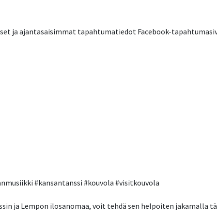
set ja ajantasaisimmat tapahtumatiedot Facebook-tapahtumasiv
nmusiikki #kansantanssi #kouvola #visitkouvola
in ja Lempon ilosanomaa, voit tehdä sen helpoiten jakamalla tätä