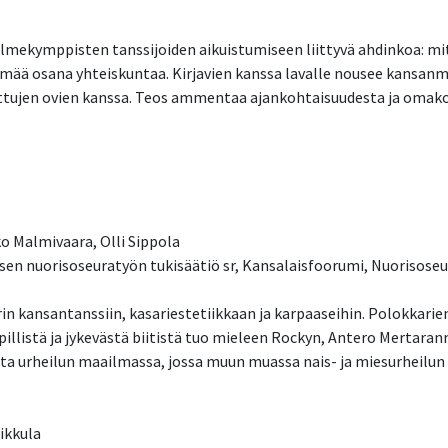
kolmekymppisten tanssijoiden aikuistumiseen liittyvä ahdinkoa: m
lämää osana yhteiskuntaa. Kirjavien kanssa lavalle nousee kansanm
tujen ovien kanssa. Teos ammentaa ajankohtaisuudesta ja omakoht
o Malmivaara, Olli Sippola
laisen nuorisoseuratyön tukisäätiö sr, Kansalaisfoorumi, Nuorisose
in kansantanssiin, kasariestetiikkaan ja karpaaseihin. Polokkarie
pillistä ja jykevästä biitistä tuo mieleen Rockyn, Antero Mertarann
ta urheilun maailmassa, jossa muun muassa nais- ja miesurheilun
eikkula