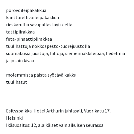
porovoileipäkakkua
kanttarellivoileipäkakkua
rieskarullia savupallastäytteellä
tattipiirakkaa
feta-pinaattipiirakkaa
tuulihattuja nokkospesto-tuorejuustolla
suomalaisia juustoja, hilloja, siemennäkkileipää, hedelmiä
ja jotain kivaa
molemmista päistä syötävä kakku
tuulihatut
Esityspaikka: Hotel Arthurin juhlasali, Vuorikatu 17,
Helsinki
Ikäsuositus: 12, alaikäiset vain aikuisen seurassa