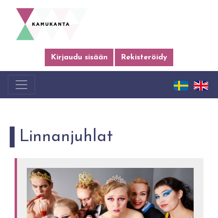
Kirjaudu sisään
Rekisteröidy
Linnanjuhlat