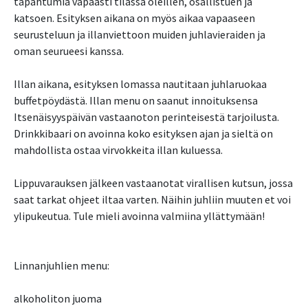
tapahtumia vapaasti tilassa oleillen, osallistuen ja
katsoen. Esityksen aikana on myös aikaa vapaaseen
seurusteluun ja illanviettoon muiden juhlavieraiden ja
oman seurueesi kanssa.
Illan aikana, esityksen lomassa nautitaan juhlaruokaa
buffetpöydästä. Illan menu on saanut innoituksensa
Itsenäisyyspäivän vastaanoton perinteisestä tarjoilusta.
Drinkkibaari on avoinna koko esityksen ajan ja sieltä on
mahdollista ostaa virvokkeita illan kuluessa.
Lippuvarauksen jälkeen vastaanotat virallisen kutsun, jossa
saat tarkat ohjeet iltaa varten. Näihin juhliin muuten et voi
ylipukeutua. Tule mieli avoinna valmiina yllättymään!
Linnanjuhlien menu:
alkoholiton juoma