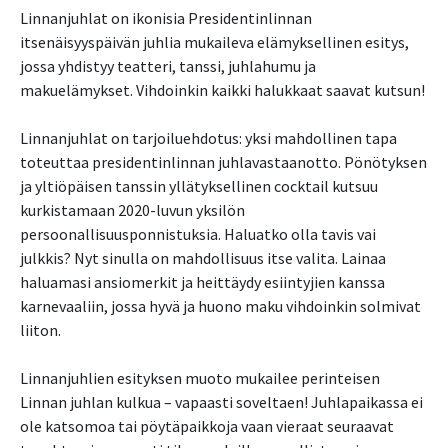
Linnanjuhlat on ikonisia Presidentinlinnan
itsenäisyyspäivän juhlia mukaileva elämyksellinen esitys,
jossa yhdistyy teatteri, tanssi, juhlahumu ja
makuelämykset. Vihdoinkin kaikki halukkaat saavat kutsun!
Linnanjuhlat on tarjoiluehdotus: yksi mahdollinen tapa
toteuttaa presidentinlinnan juhlavastaanotto. Pönötyksen
ja yltiöpäisen tanssin yllätyksellinen cocktail kutsuu
kurkistamaan 2020-luvun yksilön
persoonallisuusponnistuksia. Haluatko olla tavis vai
julkkis? Nyt sinulla on mahdollisuus itse valita. Lainaa
haluamasi ansiomerkit ja heittäydy esiintyjien kanssa
karnevaaliin, jossa hyvä ja huono maku vihdoinkin solmivat
liiton.
Linnanjuhlien esityksen muoto mukailee perinteisen
Linnan juhlan kulkua – vapaasti soveltaen! Juhlapaikassa ei
ole katsomoa tai pöytäpaikkoja vaan vieraat seuraavat