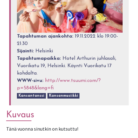
Tapahtuman ajankohta:
19.11.2022 klo 19:00-
21:30
Sijainti:
Helsinki
Tapahtumapaikka:
Hotel Arthurin juhlasali,
Vuorikatu 19, Helsinki. Käynti Vuorikatu 17
kohdalta.
WWW-sivu:
http://www.tsuumi.com/?
p=5848&lang=fi
Kansantanssi
Kansanmusiikki
Kuvaus
Tänä vuonna sinutkin on kutsuttu!