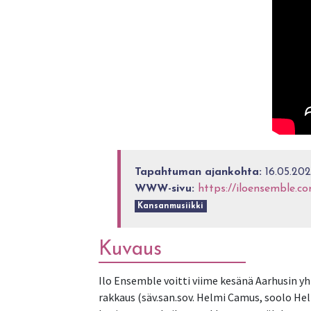
Tapahtuman ajankohta:
16.05.202
WWW-sivu:
https://iloensemble.c
Kansanmusiikki
Kuvaus
Ilo Ensemble voitti viime kesänä Aarhusin yh
rakkaus (säv.san.sov. Helmi Camus, soolo Hel