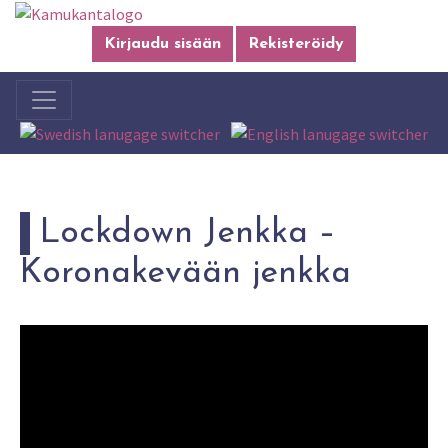
Kirjaudu sisään
Rekisteröidy
Lockdown Jenkka –
Koronakevään jenkka