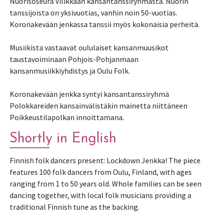
Nuorisoseura Vilikkaan kansantanssiryhmästä. Nuorin
tanssijoista on yksivuotias, vanhin noin 50-vuotias.
Koronakevään jenkassa tanssii myös kokonaisia perheitä.
Musiikista vastaavat oululaiset kansanmuusikot
taustavoiminaan Pohjois-Pohjanmaan
kansanmusiikkiyhdistys ja Oulu Folk.
Koronakevään jenkka syntyi kansantanssiryhmä
Polokkareiden kansainvälistäkin mainetta niittäneen
Poikkeustilapolkan innoittamana.
Shortly in English
Finnish folk dancers present: Lockdown Jenkka! The piece
features 100 folk dancers from Oulu, Finland, with ages
ranging from 1 to 50 years old. Whole families can be seen
dancing together, with local folk musicians providing a
traditional Finnish tune as the backing.