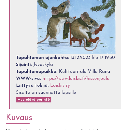
Tapahtuman ajankohta:
13.12.2023 klo 17-19:30
Sijainti:
Jyväskylä
Tapahtumapaikka:
Kulttuuritalo Villa Rana
WWW-sivu:
https://www.loiskis.fi/hissenjoulu
Liittyvä tekijä:
Loiskis ry
Sisältö on suunnattu lapsille
Muu elävä perintö
Kuvaus