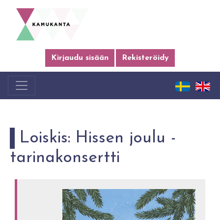
Kirjaudu sisään
Rekisteröidy
Loiskis: Hissen joulu -
tarinakonsertti