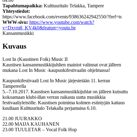
04:00
Tapahtumapaikka:
Kulttuuritalo Telakka, Tampere
Yhteystiedot:
https://www.facebook.com/events/938636242942550/?fref=ts
WWW-sivu:
https://www.youtube.com/watch?
v=Dxvm8_KV4k0&feature=youtu.be
Kansanmusiikki
Kuvaus
Lost In (Kaustinen Folk) Music II
Kaustisen kansanmusiikkijuhlien mainiot valinnat ovat jälleen
mukana​ ​Lost In Music -kaupunkifestivaalin ohjelmassa!
Kaupunkifestivaali Lost In Music järjestetään 11. kerran
Tampereella
5.–7.10.2017. Kaustisen kansanmusiikkijuhlat on jälleen kutsuttu
kokoamaan klubi-illan verran raikasta uutta musiikkia
festivaaliyleisölle. Kaustisen poimima kolmen esiintyjän kattaus
kuullaan Kulttuuritalo Telakalla perjantaina 6.10.
21.00 JUURAKKO
22.00 MAIJA KAUHANEN
23.00 TUULETAR – Vocal Folk Hop