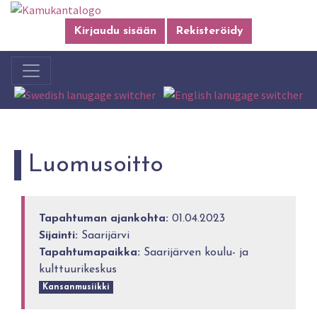
Kirjaudu sisään
Rekisteröidy
Luomusoitto
Tapahtuman ajankohta:
01.04.2023
Sijainti:
Saarijärvi
Tapahtumapaikka:
Saarijärven koulu- ja
kulttuurikeskus
Kansanmusiikki