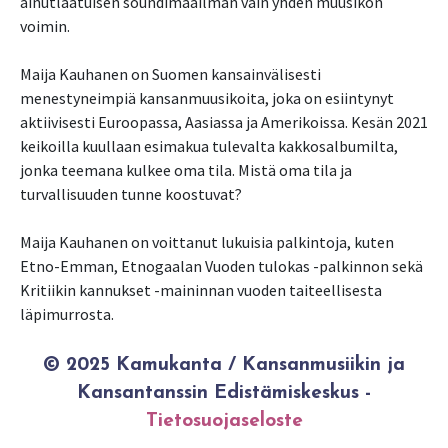
ainutlaatuisen soundimaailman vain yhden muusikon
voimin.
Maija Kauhanen on Suomen kansainvälisesti
menestyneimpiä kansanmuusikoita, joka on esiintynyt
aktiivisesti Euroopassa, Aasiassa ja Amerikoissa. Kesän 2021
keikoilla kuullaan esimakua tulevalta kakkosalbumilta,
jonka teemana kulkee oma tila. Mistä oma tila ja
turvallisuuden tunne koostuvat?
Maija Kauhanen on voittanut lukuisia palkintoja, kuten
Etno-Emman, Etnogaalan Vuoden tulokas -palkinnon sekä
Kritiikin kannukset -maininnan vuoden taiteellisesta
© 2025 Kamukanta / Kansanmusiikin ja
Kansantanssin Edistämiskeskus -
Tietosuojaseloste