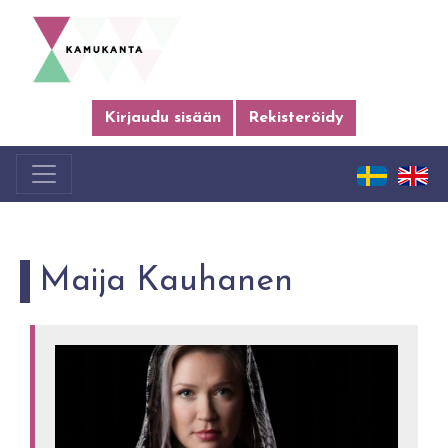
Kirjaudu sisään
Rekisteröidy
Maija Kauhanen