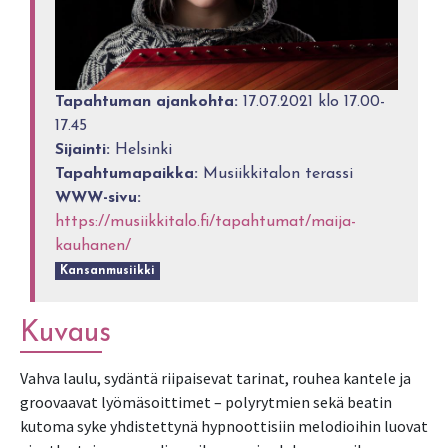
Tapahtuman ajankohta:
17.07.2021 klo 17.00-
17.45
Sijainti:
Helsinki
Tapahtumapaikka:
Musiikkitalon terassi
WWW-sivu:
https://musiikkitalo.fi/tapahtumat/maija-
kauhanen/
Kansanmusiikki
Kuvaus
Vahva laulu, sydäntä riipaisevat tarinat, rouhea kantele ja
groovaavat lyömäsoittimet – polyrytmien sekä beatin
kutoma syke yhdistettynä hypnoottisiin melodioihin luovat