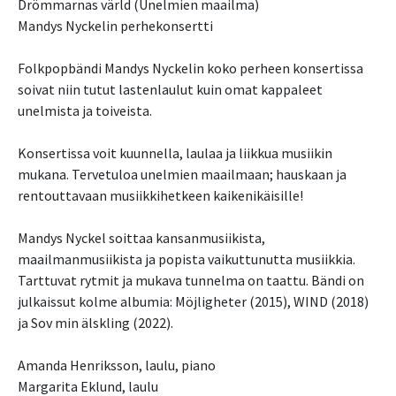
Drömmarnas värld (Unelmien maailma)
Mandys Nyckelin perhekonsertti
Folkpopbändi Mandys Nyckelin koko perheen konsertissa
soivat niin tutut lastenlaulut kuin omat kappaleet
unelmista ja toiveista.
Konsertissa voit kuunnella, laulaa ja liikkua musiikin
mukana. Tervetuloa unelmien maailmaan; hauskaan ja
rentouttavaan musiikkihetkeen kaikenikäisille!
Mandys Nyckel soittaa kansanmusiikista,
maailmanmusiikista ja popista vaikuttunutta musiikkia.
Tarttuvat rytmit ja mukava tunnelma on taattu. Bändi on
julkaissut kolme albumia: Möjligheter (2015), WIND (2018)
ja Sov min älskling (2022).
Amanda Henriksson, laulu, piano
Margarita Eklund, laulu