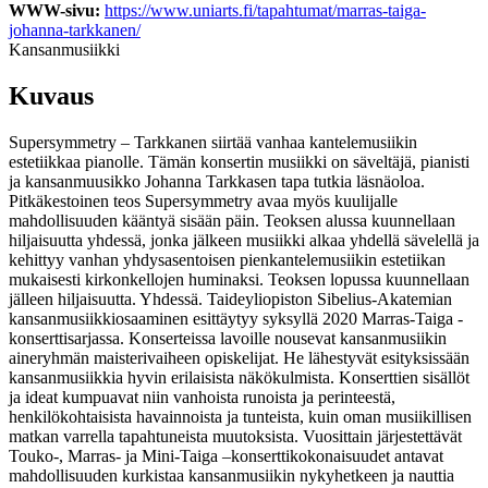
WWW-sivu:
https://www.uniarts.fi/tapahtumat/marras-taiga-
johanna-tarkkanen/
Kansanmusiikki
Kuvaus
Supersymmetry – Tarkkanen siirtää vanhaa kantelemusiikin
estetiikkaa pianolle. Tämän konsertin musiikki on säveltäjä, pianisti
ja kansanmuusikko Johanna Tarkkasen tapa tutkia läsnäoloa.
Pitkäkestoinen teos Supersymmetry avaa myös kuulijalle
mahdollisuuden kääntyä sisään päin. Teoksen alussa kuunnellaan
hiljaisuutta yhdessä, jonka jälkeen musiikki alkaa yhdellä sävelellä ja
kehittyy vanhan yhdysasentoisen pienkantelemusiikin estetiikan
mukaisesti kirkonkellojen huminaksi. Teoksen lopussa kuunnellaan
jälleen hiljaisuutta. Yhdessä. Taideyliopiston Sibelius-Akatemian
kansanmusiikkiosaaminen esittäytyy syksyllä 2020 Marras-Taiga -
konserttisarjassa. Konserteissa lavoille nousevat kansanmusiikin
aineryhmän maisterivaiheen opiskelijat. He lähestyvät esityksissään
kansanmusiikkia hyvin erilaisista näkökulmista. Konserttien sisällöt
ja ideat kumpuavat niin vanhoista runoista ja perinteestä,
henkilökohtaisista havainnoista ja tunteista, kuin oman musiikillisen
matkan varrella tapahtuneista muutoksista. Vuosittain järjestettävät
Touko-, Marras- ja Mini-Taiga –konserttikokonaisuudet antavat
mahdollisuuden kurkistaa kansanmusiikin nykyhetkeen ja nauttia