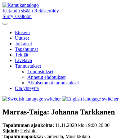
Kirjaudu sisään
Rekisteröidy
Siirry sisältöön
Etusivu
Uutiset
Julkaisut
Tapahtumat
Tekijät
Livelava
Tunnustukset
Tunnustukset
Annetut ehdotukset
Aikaisemmat tunnustukset
Ota yhteyttä
Marras-Taiga: Johanna Tarkkanen
Tapahtuman ajankohta:
11.11.2020 klo 19:00-20:00
Sijainti:
Helsinki
Tapahtumapaikka:
Camerata, Musiikkitalo