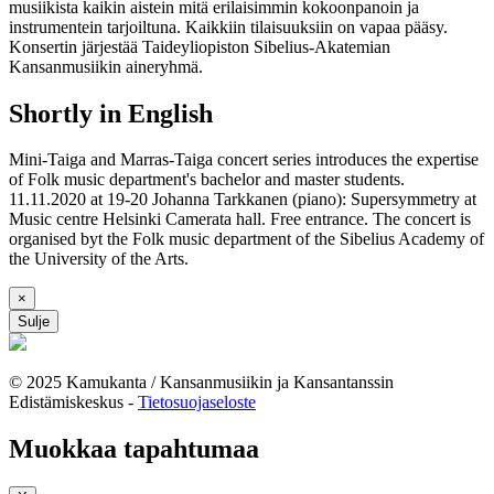
musiikista kaikin aistein mitä erilaisimmin kokoonpanoin ja
instrumentein tarjoiltuna. Kaikkiin tilaisuuksiin on vapaa pääsy.
Konsertin järjestää Taideyliopiston Sibelius-Akatemian
Kansanmusiikin aineryhmä.
Shortly in English
Mini-Taiga and Marras-Taiga concert series introduces the expertise
of Folk music department's bachelor and master students.
11.11.2020 at 19-20 Johanna Tarkkanen (piano): Supersymmetry at
Music centre Helsinki Camerata hall. Free entrance. The concert is
organised byt the Folk music department of the Sibelius Academy of
the University of the Arts.
×
Sulje
© 2025 Kamukanta / Kansanmusiikin ja Kansantanssin
Edistämiskeskus -
Tietosuojaseloste
Muokkaa tapahtumaa