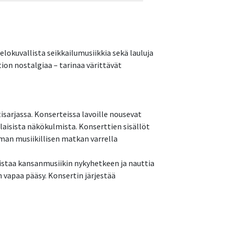
lokuvallista seikkailumusiikkia sekä lauluja
ion nostalgiaa – tarinaa värittävät
sarjassa. Konserteissa lavoille nousevat
laisista näkökulmista. Konserttien sisällöt
oman musiikillisen matkan varrella
istaa kansanmusiikin nykyhetkeen ja nauttia
n vapaa pääsy. Konsertin järjestää