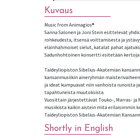
Kuvaus
Music from Animagios®
Sanna Salonen ja Joni Stein esittelevät yhdi
rohkeudesta, itsensä voittamisesta ja ystävy
eläinhahmoiset sielut, katalat pahat ajatuk
Sadunhohtoinen konsertti esitetään kertojan,
Taideyliopiston Sibelius-Akatemian kansanmu
kansanmusiikin aineryhmän maisterivaiheen op
ja ideat kumpuavat niin vanhoista runoista j
tapahtuneista muutoksista.
Vuosittain järjestettävät Touko-, Marras- j
musiikista kaikin aistein mitä erilaisimmin k
Taideyliopiston Sibelius-Akatemian Kansanm
Shortly in English