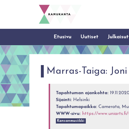
Etusivu
Uutiset
Julkaisut
Marras-Taiga: Joni
Tapahtuman ajankohta:
19.11.202
Sijainti:
Helsinki
Tapahtumapaikka:
Camerata, Musi
WWW-sivu:
https://www.uniarts.f
Kansanmusiikki