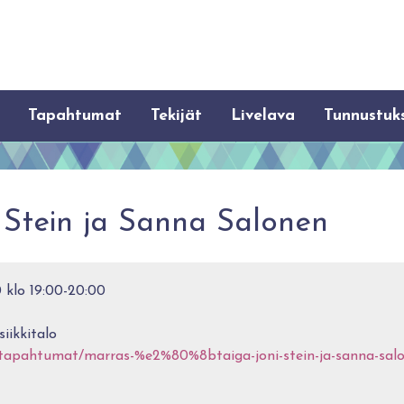
Tapahtumat
Tekijät
Livelava
Tunnustuk
 Stein ja Sanna Salonen
0 klo 19:00-20:00
ikkitalo
i/tapahtumat/marras-%e2%80%8btaiga-joni-stein-ja-sanna-sal