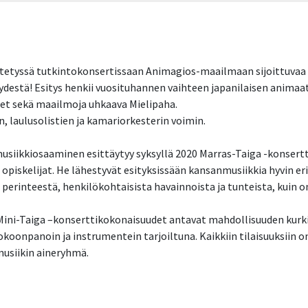
stetyssä tutkintokonsertissaan Animagios-maailmaan sijoittuvaa e
ydestä! Esitys henkii vuosituhannen vaihteen japanilaisen animaat
set sekä maailmoja uhkaava Mielipaha.
 laulusolistien ja kamariorkesterin voimin.
siikkiosaaminen esittäytyy syksyllä 2020 Marras-Taiga -konsertti
iskelijat. He lähestyvät esityksissään kansanmusiikkia hyvin eri
a perinteestä, henkilökohtaisista havainnoista ja tunteista, kuin 
a Mini-Taiga –konserttikokonaisuudet antavat mahdollisuuden kurk
okoonpanoin ja instrumentein tarjoiltuna. Kaikkiin tilaisuuksiin o
usiikin aineryhmä.