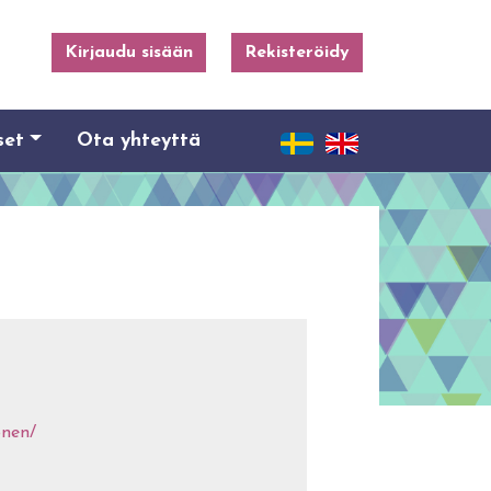
Kirjaudu sisään
Rekisteröidy
set
Ota yhteyttä
onen/