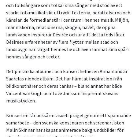
och folksångare som tolkar sina sånger med stöd av ett
starkt folkmusikaliskt uttryck. Texterna, berättelserna och
känslan de förmedlar står i centrum i hennes musik. Miljön,
människorna, relationerna, skogen, havet, de öppna
landskapen inspirerar Désirée och ur allt detta föds låtar.
Désirées erfarenheter av flera flyttar mellan stad och
landsbygd har färgat hennes liv och även lämnat sina spår i
hennes sånger och texter.
Det pinfärska albumet och konserthelheten Annanland är
Saarelas nionde album. Det har hämtat inspiration från
bildkonstnärer och deras tankar – bland annat har både
Vincent van Gogh och Tove Jansson inspirerat skivans
musikstycken.
Konserten får också en visuell prägel genom ett spännande
samarbete – den svenska konstnären och screenartisten
Malin Skinnar har skapat animerade bakgrundsbilder för