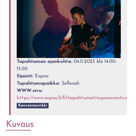
Tapahtuman ajankohta:
04.11.2025 klo 14.00-
15.00
Sijainti:
Espoo
Tapahtumapaikka:
Sellosali
WWW-sivu:
https://www.espoo.fi/fi/tapahtumat/espooevents:aglp
Kansanmusiikki
Kuvaus