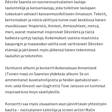
Désirée Saarela on suomenruotsalainen laulaja-
lauluntekijä ja kansanlaulaja, joka tulkitsee laulujaan
tukeutuen vahvasti kansanmusiikilliseen ilmaisuun. Tekstit,
kertomukset ja niistä välittyvä tunne ovat keskiössä hänen
musiikissaan. Ympäristö, ihmiset, ihmissuhteet, metsä,
meri, avarat maisemat inspiroivat Désiréetä ja tästä
kaikesta syntyy lauluja. Kokemukset useista muutoista
kaupungin ja maaseudun välillä ovat värittäneet Désiréen
elämää ja jättäneet myös jälkensä hänen tekemiinsä
lauluihin ja teksteihin.
Uunituore albumi ja konserttikokonaisuus Annanland
(Toinen maa) on Saarelan yhdeksäs albumi. Se on
ammentanut kuvataiteilijoista ja heidän ajatuksistaan –
mm. sekä Vincent van Gogh että Tove Jansson on toiminut
inspiraationa levyn sävellyksille.
Konsertti saa myös visuaalisen asun jännittävän yhteistyön
kautta – ruotsalainen taiteilija ja screen artisti Malin