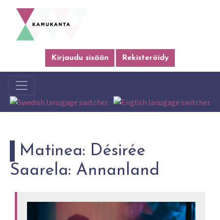
Kirjaudu sisään
Rekisteröidy
Matinea: Désirée
Saarela: Annanland