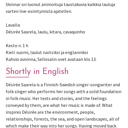
Skinnar on luonut animoituja taustakuvia kaikkia lauluja
varten live-esiintymistä ajatellen.
Lavalla:
Désirée Saarela, laulu, kitara, cavaquinho
Kesto n. 1 h
Kieli: suomi, laulut ruotsiksi ja englanniksi
Kahvio avoinna, Sellosalin ovet avataan klo 13.
Shortly in English
Désirée Saarela is a Finnish-Swedish singer-songwriter and
folk singer who performs her songs with a solid foundation
in folk music. Her texts and stories, and the feelings
conveyed by them, are what her music is made of. What
inspires Désirée are the environment, people,
relationships, forests, the sea, and open landscapes, all of
which make their way into her songs. Having moved back