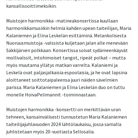
kansallissoittimeksikin.
Muistojen harmonikka -matineakonsertissa kuullaan
harmonikkamusiikin helmiä kahden upean taiteilijan, Maria
Kalaniemen ja Elina Leskelän esittäminä. Melankolisesta
Nuoruusmuistoja -valssista kuljetaan jalan alle menevään
Säkkijärven polkkaan. Konsertissa soivat sydämeenkäyvät
mollivalssit, intohimoiset tangot, ripeät polkat – mutta
myös muutama yllätys matkan varrelta. Kalaniemi ja
Leskelä ovat paljasjalkaisia espoolaisia, ja he ovat lapsina
aloittaneet soittotaipaleensa juuri näiden sävelmien
parissa. Maria Kalaniemen ja Elina Leskelän duo on tuttu
monelle HoivaPelimannit -toiminnastaan.
Muistojen harmonikka -konsertti on merkittävän uran
tehneen, kansainvälisesti tunnustetun Maria Kalaniemen
taiteilijajuhlavuoden 2024 lähtölaukaisu, jossa samalla
juhlistetaan myös 20-vuotiasta Sellosalia.