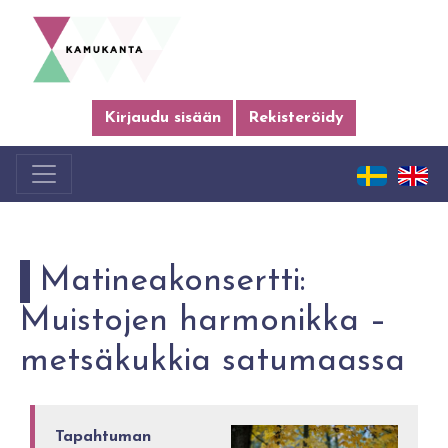
Kirjaudu sisään
Rekisteröidy
Matineakonsertti:
Muistojen harmonikka –
metsäkukkia satumaassa
Tapahtuman