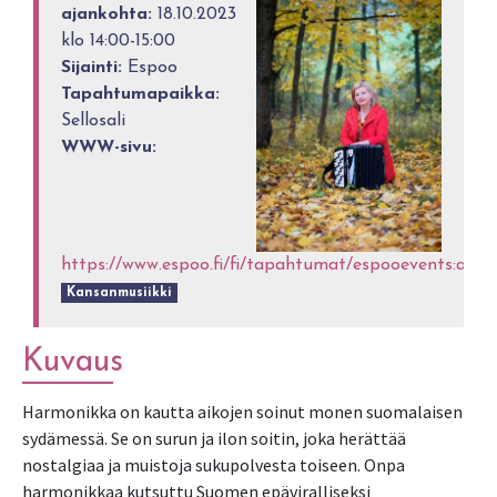
ajankohta:
18.10.2023
klo 14:00-15:00
Sijainti:
Espoo
Tapahtumapaikka:
Sellosali
WWW-sivu:
https://www.espoo.fi/fi/tapahtumat/espooevents:age
Kansanmusiikki
Kuvaus
Harmonikka on kautta aikojen soinut monen suomalaisen
sydämessä. Se on surun ja ilon soitin, joka herättää
nostalgiaa ja muistoja sukupolvesta toiseen. Onpa
harmonikkaa kutsuttu Suomen epäviralliseksi