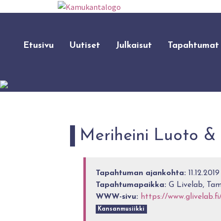
Etusivu
Uutiset
Julkaisut
Tapahtumat
Meriheini Luoto &
Tapahtuman ajankohta:
11.12.2019
Tapahtumapaikka:
G Livelab, Ta
WWW-sivu:
https://www.glivelab.f
Kansanmusiikki