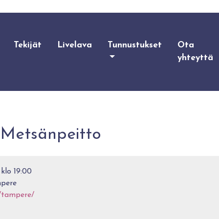
Tekijät
Livelava
Tunnustukset
Ota
yhteyttä
 Metsänpeitto
 klo 19:00
mpere
i/tampere/