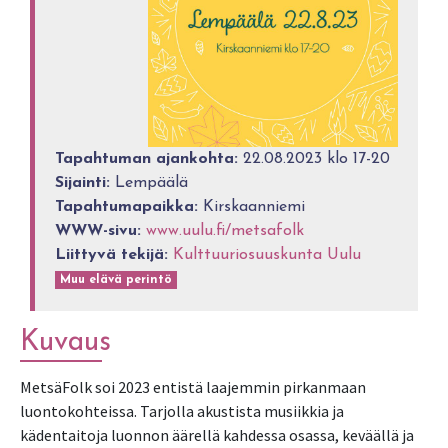
Tapahtuman ajankohta:
22.08.2023 klo 17-20
Sijainti:
Lempäälä
Tapahtumapaikka:
Kirskaanniemi
WWW-sivu:
www.uulu.fi/metsafolk
Liittyvä tekijä:
Kulttuuriosuuskunta Uulu
Muu elävä perintö
Kuvaus
MetsäFolk soi 2023 entistä laajemmin pirkanmaan
luontokohteissa. Tarjolla akustista musiikkia ja
kädentaitoja luonnon äärellä kahdessa osassa, keväällä ja