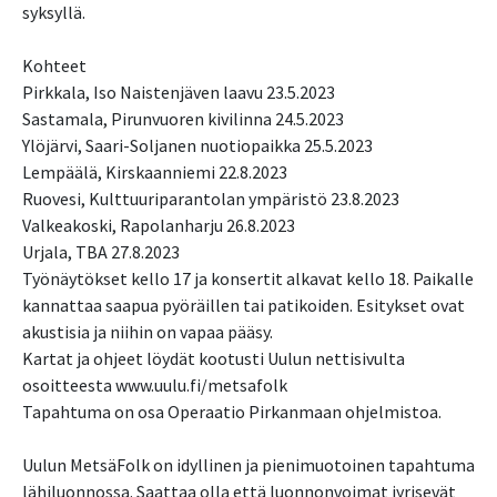
syksyllä.
Kohteet
Pirkkala, Iso Naistenjäven laavu 23.5.2023
Sastamala, Pirunvuoren kivilinna 24.5.2023
Ylöjärvi, Saari-Soljanen nuotiopaikka 25.5.2023
Lempäälä, Kirskaanniemi 22.8.2023
Ruovesi, Kulttuuriparantolan ympäristö 23.8.2023
Valkeakoski, Rapolanharju 26.8.2023
Urjala, TBA 27.8.2023
Työnäytökset kello 17 ja konsertit alkavat kello 18. Paikalle
kannattaa saapua pyöräillen tai patikoiden. Esitykset ovat
akustisia ja niihin on vapaa pääsy.
Kartat ja ohjeet löydät kootusti Uulun nettisivulta
osoitteesta www.uulu.fi/metsafolk
Tapahtuma on osa Operaatio Pirkanmaan ohjelmistoa.
Uulun MetsäFolk on idyllinen ja pienimuotoinen tapahtuma
lähiluonnossa. Saattaa olla että luonnonvoimat jyrisevät