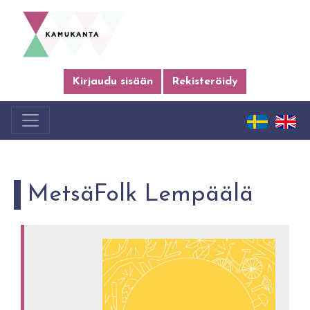
Kirjaudu sisään
Rekisteröidy
MetsäFolk Lempäälä