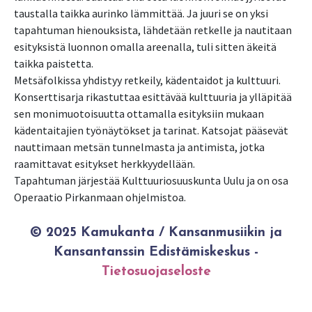
taustalla taikka aurinko lämmittää. Ja juuri se on yksi
tapahtuman hienouksista, lähdetään retkelle ja nautitaan
esityksistä luonnon omalla areenalla, tuli sitten äkeitä
taikka paistetta.
Metsäfolkissa yhdistyy retkeily, kädentaidot ja kulttuuri.
Konserttisarja rikastuttaa esittävää kulttuuria ja ylläpitää
sen monimuotoisuutta ottamalla esityksiin mukaan
kädentaitajien työnäytökset ja tarinat. Katsojat pääsevät
nauttimaan metsän tunnelmasta ja antimista, jotka
raamittavat esitykset herkkyydellään.
Tapahtuman järjestää Kulttuuriosuuskunta Uulu ja on osa
© 2025 Kamukanta / Kansanmusiikin ja
Kansantanssin Edistämiskeskus -
Tietosuojaseloste