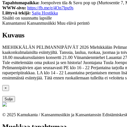
Tapahtumapaikka:
Joenpolven tila & Savu pop up (Murtosentie 7, 
WWW-sivu:
https://fb.me/e/4On7lpu9s
Liittyvä tekijä:
Saija Hostikka
Sisältö on suunnattu lapsille
Kansantanssi
Kansanmusiikki
Muu elävä perintö
Kuvaus
MIEHIKKÄLÄN PELIMANNIPÄIVÄT 2026 Miehikkälän Pelimannipäivät h
kaakonkulmalaisilta esiintyjiltä. Tanssia, laulua, ruokaa, juomaa ja to
18.00 musakurssilaisten konsertti 21.00 Viinamäenmiehet Lauantai 27.
Tule esittelemään oma pukusi ja sen historia! Juontajana Tuula Joen
Pelimannipäivien ajan seuraavasti PE klo 16 - 22 Perjantaina tarjolla
raparperipiirakkaa. LA klo 14 - 22 Lauantaina perjantaisen menun li
ensimmäistä esiintyjää. Tätä ennen ruokailemaan tulleilta ei veloiteta
×
Sulje
© 2025 Kamukanta / Kansanmusiikin ja Kansantanssin Edistämiskes
Muokkaa tapahtumaa