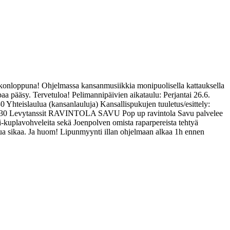
loppuna! Ohjelmassa kansanmusiikkia monipuolisella kattauksella
apaa pääsy. Tervetuloa! Pelimannipäivien aikataulu: Perjantai 26.6.
 Yhteislaulua (kansanlauluja) Kansallispukujen tuuletus/esittely:
sit 21.30 Levytanssit RAVINTOLA SAVU Pop up ravintola Savu palvelee
i-kuplavohveleita sekä Joenpolven omista raparpereista tehtyä
tua sikaa. Ja huom! Lipunmyynti illan ohjelmaan alkaa 1h ennen