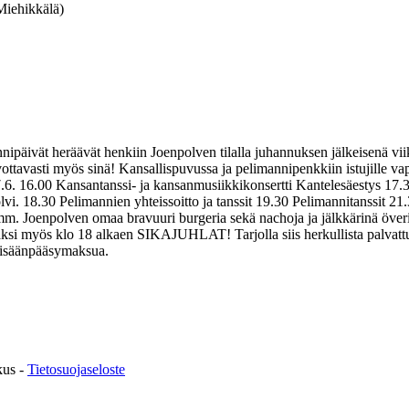
Miehikkälä)
eräävät henkiin Joenpolven tilalla juhannuksen jälkeisenä viikon
ivottavasti myös sinä! Kansallispuvussa ja pelimannipenkkiin istujille v
6. 16.00 Kansantanssi- ja kansanmusiikkikonsertti Kantelesäestys 17.30
polvi. 18.30 Pelimannien yhteissoitto ja tanssit 19.30 Pelimannitans
 mm. Joenpolven omaa bravuuri burgeria sekä nachoja ja jälkkärinä över
säksi myös klo 18 alkaen SIKAJUHLAT! Tarjolla siis herkullista palvat
 sisäänpääsymaksua.
kus -
Tietosuojaseloste