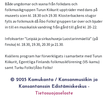
Både ungdomar och vuxna från folkdans och
folkmusikgruppen Turun Kiikurit uppträder med dans på
museets scen kl. 18.30 och 19.30. Klosterbackens stugor
fylls av folkmusik då Åbo Folks! gruppen tar över och bjuder
in till en musikalisk vandring från gård till gård kl. 20-22.
Infokvarter ”Leipää ja sirkushuveja Luostarinmäellä” (på
finska) kl. 18.30, 19.30, 20.30 ja 21.30.
Kvällens program har förverkligats i samarbete med Turun
Kiikurit, Egentliga Finlands folkmusikförening (VS-kamu)
samt Turku Folks!/Åbo Folks!
© 2025 Kamukanta / Kansanmusiikin ja
Kansantanssin Edistämiskeskus -
Tietosuojaseloste