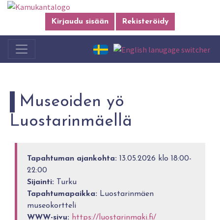
Kirjaudu sisään
Rekisteröidy
Museoiden yö
Luostarinmäellä
Tapahtuman ajankohta:
13.05.2026 klo 18:00-
22:00
Sijainti:
Turku
Tapahtumapaikka:
Luostarinmäen
museokortteli
WWW-sivu:
https://luostarinmaki.fi/