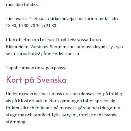
musiikin tahdissa.
Tietovartit ”Leipää ja sirkushuveja Luostarinmäellä” klo
18.30, 19.30, 20.30 ja 21.30.
Illan ohjelma on toteutettu yhteistyössä Turun
Kiikureiden, Varsinais-Suomen kansanmusiikkiyhdistys ry:n
sekä Turku Folks! / Åbo Folks! kanssa.
Kort på Svenska
Under museernas natt musiceras och dansas det på folkligt
vis på Klosterbacken. När skymningen faller sprider sig
folkmusik och folkdans på museets gårdar och i de gamla
stugorna och området fylls av rytm, rörelse och levande
stämning.