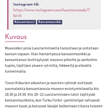
Instagram-tili:
https://www.instagram.com/luostarinmaki/?
hl=fi
Kansantanssi
Kansanmusiikki
Kuvaus
Museoiden yönä Luostarinmäellä tanssitaan ja soitetaan
kansan tapaan. Illan hämärtyessä kansanmusiikki ja
kansantanssi levittäytyvät museon pihoille ja vanhoihin
tupiin, täyttäen alueen rytmillä, liikkeellä ja elävällä
tunnelmalla.
Turun Kiikurien aikuisten ja nuorten ryhmät esittävät
suomalaista kansantanssia museon esiintymislavalla klo
18.30 ja 19.30. Klo 20–22 Luostarinmäen talot täyttyvät
kansanmusiikista, kun Turku Folks! -jamittelijat valtaavat
museon tuvat ja kutsuvat kävijät kulkemaan tilasta toiseen