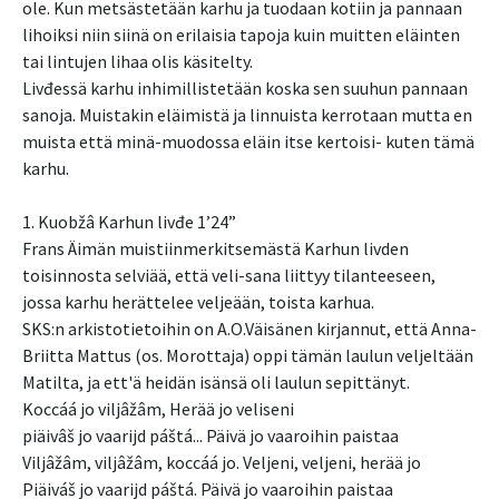
ole. Kun metsästetään karhu ja tuodaan kotiin ja pannaan
lihoiksi niin siinä on erilaisia tapoja kuin muitten eläinten
tai lintujen lihaa olis käsitelty.
Livđessä karhu inhimillistetään koska sen suuhun pannaan
sanoja. Muistakin eläimistä ja linnuista kerrotaan mutta en
muista että minä-muodossa eläin itse kertoisi- kuten tämä
karhu.
1. Kuobžâ Karhun livđe 1’24”
Frans Äimän muistiinmerkitsemästä Karhun livden
toisinnosta selviää, että veli-sana liittyy tilanteeseen,
jossa karhu herättelee veljeään, toista karhua.
SKS:n arkistotietoihin on A.O.Väisänen kirjannut, että Anna-
Briitta Mattus (os. Morottaja) oppi tämän laulun veljeltään
Matilta, ja ett'ä heidän isänsä oli laulun sepittänyt.
Koccáá jo viljâžâm, Herää jo veliseni
piäivâš jo vaarijd páštá... Päivä jo vaaroihin paistaa
Viljâžâm, viljâžâm, koccáá jo. Veljeni, veljeni, herää jo
Piäiváš jo vaarijd páštá. Päivä jo vaaroihin paistaa