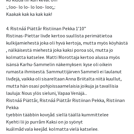
:,:loo- lo lo- lo loo- loo;,:
Kaakak kak ka kak kak!
4. Ristnáá Piättâr Ristiinan Pekka 1’10”
Ristinas-Piettar livđe kertoo suullista perimätietoa
kulkijamiehestä joka oli hyvä kertoja, mutta myös köyhästä
, nälkäisestä miehestä joka kaksi poroa söi, mutta jo
kolmatta katselee. Matti Morottaja kertoo alussa myös
isänsä Karhu-Sammelin näkemyksen: kyse oli oikein
rumasta ihmisestä. Sammuttijärven Sammeli ei laulanut
livđejä, vaikka oli sisareltaan Anna Briitalta niitä kuullut,
mutta hän osasi pohjoissaamelaisia joikuja ja tavallisia
lauluja: Nous ylös sieluni, Vapaa Venäjä...
Ristnáá Piättâr, Ristnáá Piättâr Ristiinan Pekka, Ristiinan
Pekka
tyebbin tääbbin kovŋâd. siellä täällä kummittelee
Kyehti lii jo purrâm Kaksi on jo syönyt
kuálmâd vala keejâd. kolmatta vielä katselee.