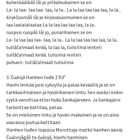
kuheskááibáš lâi jo pitkäleukainen se on
La- la laa- laa laa- laa, la la... La la laa laa laa laa, la la...
kirječuomâš lâi jo kirjavasuomuinen se on
laa laalalalaalaa La la laa laa laa laa, la la...
ruopsis cuopâš lâi jo, punalihainen se on
La- la laa laa laa- laa, la la... La la laa laa laa laa, la la...
tullâčalmaaš kirdá, la laa la, tulisilmä lenteli
tullâčalmaaš kirdá. tulisimä lenteli
puhuen : tullâčalmaaš tulisilmä
3. Čuánjá Hanhen livđe 1’03”
Hanhi lentää pois syksyllä ja palaa keväällä ja se on
tarkkasilmäinen ja hyvälihainen lintu. Sen vuoksi onkin
syytä varoittaa ettei huku Sankajärveen. Ja Sankajärvi
tarkoittaa kattilaa, pataa.
Se on mieluinen lintu ja hyvän makuinen ja se on aina
vaarassa joutua kattilaan.
Hanhen livđen lopussa Morottaja matkii hanhen ääniä.
Čuánnjâgâš te čuánjá, Hanhi hanhinen