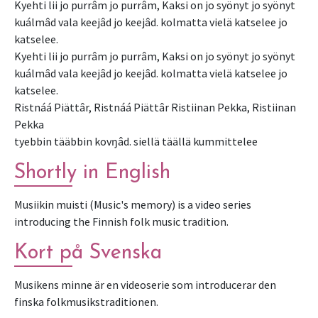
Kyehti lii jo purrâm jo purrâm, Kaksi on jo syönyt jo syönyt
kuálmâd vala keejâd jo keejâd. kolmatta vielä katselee jo
katselee.
Kyehti lii jo purrâm jo purrâm, Kaksi on jo syönyt jo syönyt
kuálmâd vala keejâd jo keejâd. kolmatta vielä katselee jo
katselee.
Ristnáá Piättâr, Ristnáá Piättâr Ristiinan Pekka, Ristiinan
Pekka
tyebbin tääbbin kovŋâd. siellä täällä kummittelee
Shortly in English
Musiikin muisti (Music's memory) is a video series
introducing the Finnish folk music tradition.
Kort på Svenska
Musikens minne är en videoserie som introducerar den
finska folkmusikstraditionen.