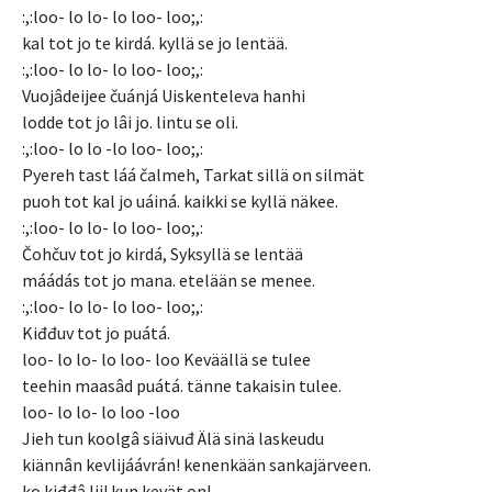
:,:loo- lo lo- lo loo- loo;,:
kal tot jo te kirdá. kyllä se jo lentää.
:,:loo- lo lo- lo loo- loo;,:
Vuojâdeijee čuánjá Uiskenteleva hanhi
lodde tot jo lâi jo. lintu se oli.
:,:loo- lo lo -lo loo- loo;,:
Pyereh tast láá čalmeh, Tarkat sillä on silmät
puoh tot kal jo uáiná. kaikki se kyllä näkee.
:,:loo- lo lo- lo loo- loo;,:
Čohčuv tot jo kirdá, Syksyllä se lentää
máádás tot jo mana. etelään se menee.
:,:loo- lo lo- lo loo- loo;,:
Kiđđuv tot jo puátá.
loo- lo lo- lo loo- loo Keväällä se tulee
teehin maasâd puátá. tänne takaisin tulee.
loo- lo lo- lo loo -loo
Jieh tun koolgâ siäivuđ Älä sinä laskeudu
kiännân kevlijáávrán! kenenkään sankajärveen.
ko kiđđâ lii! kun kevät on!