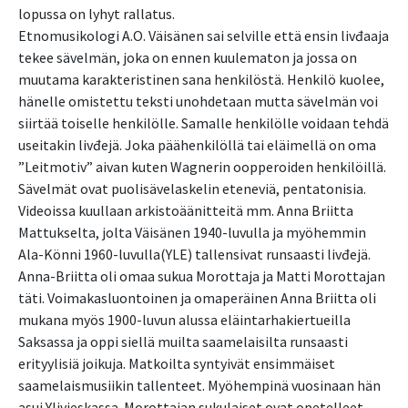
lopussa on lyhyt rallatus.
Etnomusikologi A.O. Väisänen sai selville että ensin livđaaja
tekee sävelmän, joka on ennen kuulematon ja jossa on
muutama karakteristinen sana henkilöstä. Henkilö kuolee,
hänelle omistettu teksti unohdetaan mutta sävelmän voi
siirtää toiselle henkilölle. Samalle henkilölle voidaan tehdä
useitakin livđejä. Joka päähenkilöllä tai eläimellä on oma
”Leitmotiv” aivan kuten Wagnerin oopperoiden henkilöillä.
Sävelmät ovat puolisävelaskelin eteneviä, pentatonisia.
Videoissa kuullaan arkistoäänitteitä mm. Anna Briitta
Mattukselta, jolta Väisänen 1940-luvulla ja myöhemmin
Ala-Könni 1960-luvulla(YLE) tallensivat runsaasti livđejä.
Anna-Briitta oli omaa sukua Morottaja ja Matti Morottajan
täti. Voimakasluontoinen ja omaperäinen Anna Briitta oli
mukana myös 1900-luvun alussa eläintarhakiertueilla
Saksassa ja oppi siellä muilta saamelaisilta runsaasti
erityylisiä joikuja. Matkoilta syntyivät ensimmäiset
saamelaismusiikin tallenteet. Myöhempinä vuosinaan hän
asui Ylivieskassa. Morottajan sukulaiset ovat opetelleet