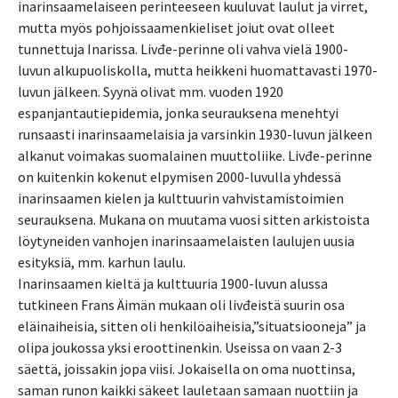
inarinsaamelaiseen perinteeseen kuuluvat laulut ja virret,
mutta myös pohjoissaamenkieliset joiut ovat olleet
tunnettuja Inarissa. Livđe-perinne oli vahva vielä 1900-
luvun alkupuoliskolla, mutta heikkeni huomattavasti 1970-
luvun jälkeen. Syynä olivat mm. vuoden 1920
espanjantautiepidemia, jonka seurauksena menehtyi
runsaasti inarinsaamelaisia ja varsinkin 1930-luvun jälkeen
alkanut voimakas suomalainen muuttoliike. Livđe-perinne
on kuitenkin kokenut elpymisen 2000-luvulla yhdessä
inarinsaamen kielen ja kulttuurin vahvistamistoimien
seurauksena. Mukana on muutama vuosi sitten arkistoista
löytyneiden vanhojen inarinsaamelaisten laulujen uusia
esityksiä, mm. karhun laulu.
Inarinsaamen kieltä ja kulttuuria 1900-luvun alussa
tutkineen Frans Äimän mukaan oli livđeistä suurin osa
eläinaiheisia, sitten oli henkilöaiheisia,”situatsiooneja” ja
olipa joukossa yksi eroottinenkin. Useissa on vaan 2-3
säettä, joissakin jopa viisi. Jokaisella on oma nuottinsa,
saman runon kaikki säkeet lauletaan samaan nuottiin ja