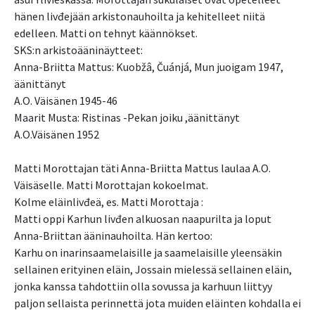
hänen livđejään arkistonauhoilta ja kehitelleet niitä
edelleen. Matti on tehnyt käännökset.
SKS:n arkistoääninäytteet:
Anna-Briitta Mattus: Kuobžâ, Čuánjá, Mun juoigam 1947,
äänittänyt
A.O. Väisänen 1945-46
Maarit Musta: Ristinas -Pekan joiku ,äänittänyt
A.O.Väisänen 1952
Matti Morottajan täti Anna-Briitta Mattus laulaa A.O.
Väisäselle. Matti Morottajan kokoelmat.
Kolme eläinlivđeä, es. Matti Morottaja :
Matti oppi Karhun livđen alkuosan naapurilta ja loput
Anna-Briittan ääninauhoilta. Hän kertoo:
Karhu on inarinsaamelaisille ja saamelaisille yleensäkin
sellainen erityinen eläin, Jossain mielessä sellainen eläin,
jonka kanssa tahdottiin olla sovussa ja karhuun liittyy
paljon sellaista perinnettä jota muiden eläinten kohdalla ei