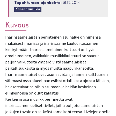
Tapahtuman ajankohta:
31.12.2014
Kansanmusiikki
Kuvaus
Inarinsaamelaisten perinteinen asuinalue on nimensä
mukaisesti Inarissa ja inarinsaame kuuluu itäsaamen
kieliryhmään. Inarinsaamelainen kulttuuri on hyvin
omaleimainen, vaikkakin musiikkikulttuuri on saanut
paljon vaikutteita ympäröivistä saamelaisista
paikallisuuksista ja myös muilta naapurikansoilta.
Inarinsaamelaiset ovat asuneet idän ja lännen kulttuurien
välimaastossa alueellaan esihistoriallisista ajoista lähtien,
he asettuivat taloihin asumaan ja heidän keskeinen
elinkeinonsa on ollut kalastus.
Keskeisin osa musiikkiperinnettä ovat
inarinsaamenkieliset livđet, joilla pohjoissaamelaisten
joikujen tavoin on selkeästi oma kohteensa. Livđejen ohella