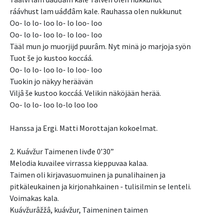
ráávhust lam uáđđâm kale. Rauhassa olen nukkunut
Oo- lo lo- loo lo- lo loo- loo
Oo- lo lo- loo lo- lo loo- loo
Tääl mun jo muorjijd puurâm. Nyt minä jo marjoja syön
Tuot še jo kustoo koccáá.
Oo- lo lo- loo lo- lo loo- loo
Tuokin jo näkyy heräävän
Viljâ še kustoo koccáá. Velikin näköjään herää.
Oo- lo lo- loo lo-lo loo loo
Hanssa ja Ergi. Matti Morottajan kokoelmat.
2. Kuávžur Taimenen livđe 0’30”
Melodia kuvailee virrassa kieppuvaa kalaa.
Taimen oli kirjavasuomuinen ja punalihainen ja
pitkäleukainen ja kirjonahkainen - tulisilmin se lenteli.
Voimakas kala.
Kuávžurâžžâ, kuávžur, Taimeninen taimen