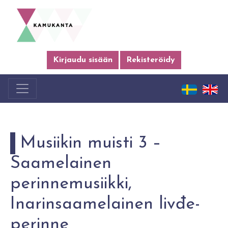
Kirjaudu sisään
Rekisteröidy
Musiikin muisti 3 –
Saamelainen
perinnemusiikki,
Inarinsaamelainen livđe-
perinne