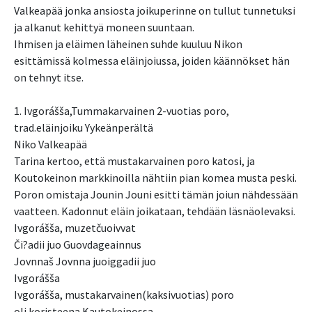
Valkeapää jonka ansiosta joikuperinne on tullut tunnetuksi
ja alkanut kehittyä moneen suuntaan.
Ihmisen ja eläimen läheinen suhde kuuluu Nikon
esittämissä kolmessa eläinjoiussa, joiden käännökset hän
on tehnyt itse.
1. Ivgorášša,Tummakarvainen 2-vuotias poro,
trad.eläinjoiku Yykeänperältä
Niko Valkeapää
Tarina kertoo, että mustakarvainen poro katosi, ja
Koutokeinon markkinoilla nähtiin pian komea musta peski.
Poron omistaja Jounin Jouni esitti tämän joiun nähdessään
vaatteen. Kadonnut eläin joikataan, tehdään läsnäolevaksi.
Ivgorášša, muzetčuoivvat
Či?adii juo Guovdageainnus
Jovnnaš Jovnna juoiggadii juo
Ivgorášša
Ivgorášša, mustakarvainen(kaksivuotias) poro
oli koristeena Kautokeinossa