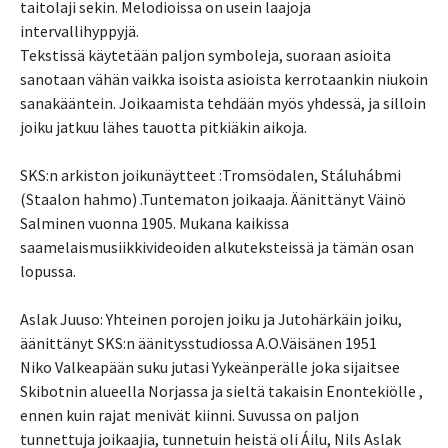
taitolaji sekin. Melodioissa on usein laajoja
intervallihyppyjä.
Tekstissä käytetään paljon symboleja, suoraan asioita
sanotaan vähän vaikka isoista asioista kerrotaankin niukoin
sanakääntein. Joikaamista tehdään myös yhdessä, ja silloin
joiku jatkuu lähes tauotta pitkiäkin aikoja.
SKS:n arkiston joikunäytteet :Tromsödalen, Stáluhábmi
(Staalon hahmo) .Tuntematon joikaaja. Äänittänyt Väinö
Salminen vuonna 1905. Mukana kaikissa
saamelaismusiikkivideoiden alkuteksteissä ja tämän osan
lopussa.
Aslak Juuso: Yhteinen porojen joiku ja Jutohärkäin joiku,
äänittänyt SKS:n äänitysstudiossa A.O.Väisänen 1951
Niko Valkeapään suku jutasi Yykeänperälle joka sijaitsee
Skibotnin alueella Norjassa ja sieltä takaisin Enontekiölle ,
ennen kuin rajat menivät kiinni. Suvussa on paljon
tunnettuja joikaajia, tunnetuin heistä oli Áilu, Nils Aslak