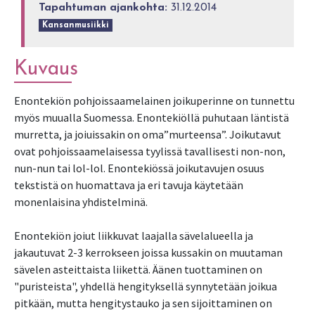
Tapahtuman ajankohta:
31.12.2014
Kansanmusiikki
Kuvaus
Enontekiön pohjoissaamelainen joikuperinne on tunnettu
myös muualla Suomessa. Enontekiöllä puhutaan läntistä
murretta, ja joiuissakin on oma”murteensa”. Joikutavut
ovat pohjoissaamelaisessa tyylissä tavallisesti non-non,
nun-nun tai lol-lol. Enontekiössä joikutavujen osuus
tekstistä on huomattava ja eri tavuja käytetään
monenlaisina yhdistelminä.
Enontekiön joiut liikkuvat laajalla sävelalueella ja
jakautuvat 2-3 kerrokseen joissa kussakin on muutaman
sävelen asteittaista liikettä. Äänen tuottaminen on
"puristeista", yhdellä hengityksellä synnytetään joikua
pitkään, mutta hengitystauko ja sen sijoittaminen on