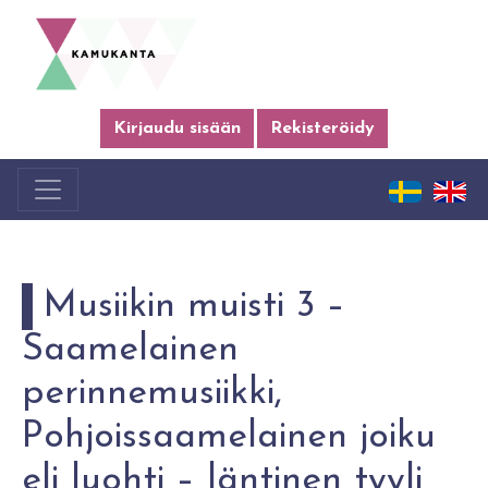
Kirjaudu sisään
Rekisteröidy
Musiikin muisti 3 –
Saamelainen
perinnemusiikki,
Pohjoissaamelainen joiku
eli luohti – läntinen tyyli