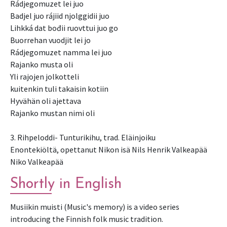
Rádjegomuzet lei juo
Badjel juo rájiid njolggidii juo
Lihkká dat bođii ruovttui juo go
Buorrehan vuodjit lei jo
Rádjegomuzet namma lei juo
Rajanko musta oli
Yli rajojen jolkotteli
kuitenkin tuli takaisin kotiin
Hyvähän oli ajettava
Rajanko mustan nimi oli
3. Rihpeloddi- Tunturikihu, trad. Eläinjoiku
Enontekiöltä, opettanut Nikon isä Nils Henrik Valkeapää
Niko Valkeapää
Shortly in English
Musiikin muisti (Music's memory) is a video series
introducing the Finnish folk music tradition.