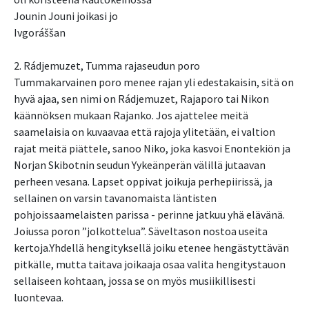
Jounin Jouni joikasi jo
Ivgoráššan
2. Rádjemuzet, Tumma rajaseudun poro
Tummakarvainen poro menee rajan yli edestakaisin, sitä on
hyvä ajaa, sen nimi on Rádjemuzet, Rajaporo tai Nikon
käännöksen mukaan Rajanko. Jos ajattelee meitä
saamelaisia on kuvaavaa että rajoja ylitetään, ei valtion
rajat meitä piättele, sanoo Niko, joka kasvoi Enontekiön ja
Norjan Skibotnin seudun Yykeänperän välillä jutaavan
perheen vesana. Lapset oppivat joikuja perhepiirissä, ja
sellainen on varsin tavanomaista läntisten
pohjoissaamelaisten parissa - perinne jatkuu yhä elävänä.
Joiussa poron ”jolkottelua”. Säveltason nostoa useita
kertoja.Yhdellä hengityksellä joiku etenee hengästyttävän
pitkälle, mutta taitava joikaaja osaa valita hengitystauon
sellaiseen kohtaan, jossa se on myös musiikillisesti
luontevaa.