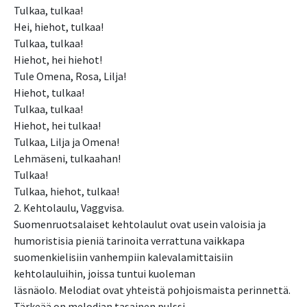
Tulkaa, tulkaa!
Hei, hiehot, tulkaa!
Tulkaa, tulkaa!
Hiehot, hei hiehot!
Tule Omena, Rosa, Lilja!
Hiehot, tulkaa!
Tulkaa, tulkaa!
Hiehot, hei tulkaa!
Tulkaa, Lilja ja Omena!
Lehmäseni, tulkaahan!
Tulkaa!
Tulkaa, hiehot, tulkaa!
2. Kehtolaulu, Vaggvisa.
Suomenruotsalaiset kehtolaulut ovat usein valoisia ja
humoristisia pieniä tarinoita verrattuna vaikkapa
suomenkielisiin vanhempiin kalevalamittaisiin
kehtolauluihin, joissa tuntui kuoleman
läsnäolo. Melodiat ovat yhteistä pohjoismaista perinnettä.
Tärkeää on melodian tasainen pulssi.