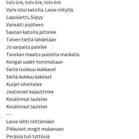
tolv öre, tolv öre, tolv öre
Varis istui katolla. Lasse niityllä.
Lapväärtti, Siipyy
Varisäiti pojilleen
Saunan katolla juttelee
Talven tieltä lähdetään
Jo varpaita palelee
Tanskan maalta puolella markalla
Kengät uudet hommataan
Siellä tuoksuu kukkaset
Siellä kukkuu käköset
Kurjet viheltelee
Joutsenet kajauttelee
Kesälinnut laulelee
Kesälinnut laulelee
---
Lasse lähti niittämään
Pikkuiset rengit mukanaan
Perässä tuli tyttösiä