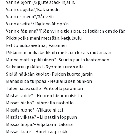
Vann e björn?/Spjute stack ihjäl'n.
Vann e spjute?/Bak smedn.
Vann e smedn?/Sår veite.
Vann e veite?/Fåglana åt opp'n
Vann e fåglana?/Flög yvi nie tie sjöar, ta i stjärtn om do får.
Pikkupoika meni metsään. ketjulaulu
kehtolaulusävelmä , Parainen
Pikkuinen poika kelkkaili metsään kirves mukanaan.
Minne matka pikkuinen? -Suurta puuta kaatamaan.
Se kaatuu päälles! -Ryömin juuren alle
Siellä nälkään kuolet -Puiden kuorta järsin
Mahas siitä turpoaa - Neulalla sen puhkon
Tulee haava sulle -Voiteella parannan
Mistäs voide? - Nuoren hiehon nisistä
Missäs hieho?- Vihreellä ruoholla
Missäs ruoho? -Viikate niitti.
Missäs viikate? - Liipattiin loppuun
Missäs liippa?- Viljalaarin takana
Missäs laari? - Hiiret raapi rikki