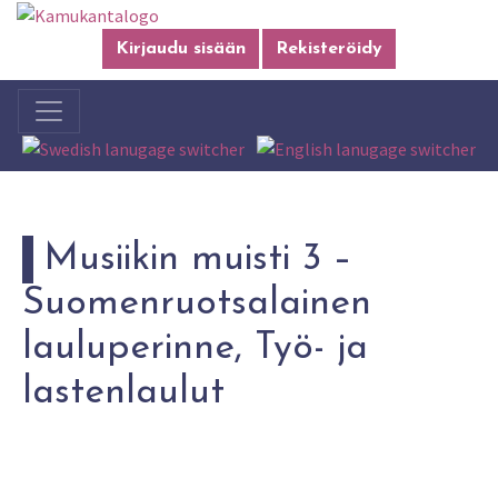
Kirjaudu sisään
Rekisteröidy
Musiikin muisti 3 –
Suomenruotsalainen
lauluperinne, Työ- ja
lastenlaulut