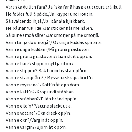
Vart ska du litn fara? Ja´ska far å hugg ett stourt trä ikull.
He falder full å på de./Ja' kryper undi routin.
Så svälter do ihjäl./Ja' itär ala bjirkbark.
He bålnar full i de'./Ja' sticker hål me nålen.
Så blir e smoå sårer./Ja' smörjer på me smörjå.
Vann tar ja do smörjå?/ Ov unga kuddas spinana.
Vann e unga kuddan?/På gröna grästuvon.
Vann e gröna grästuvon?/Lian sleit opp on.
Vann e lian?/Slippon nyttja uton./
Vann e slippon? Bak boundas stamplårn.
Vann e stamplårn? / Myssena skrapa bort'n.
Vann e myssena?/Katt'n åt opp dom.
Vann e katt'n?/Kröp undi ståbban.
Vann e ståbban?/Eildn bränd opp'n.
Vann e eild'n?/Vattne släckt ut e.
Vann e vattne?/Oxn drack opp'n.
Vann e oxn?/Vargin åt opp'n.
Vann e vargin?/Björn åt opp'n.