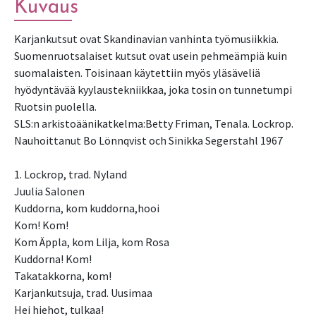
Kuvaus
Karjankutsut ovat Skandinavian vanhinta työmusiikkia.
Suomenruotsalaiset kutsut ovat usein pehmeämpiä kuin
suomalaisten. Toisinaan käytettiin myös yläsäveliä
hyödyntävää kyylaustekniikkaa, joka tosin on tunnetumpi
Ruotsin puolella.
SLS:n arkistoäänikatkelma:Betty Friman, Tenala. Lockrop.
Nauhoittanut Bo Lönnqvist och Sinikka Segerstahl 1967
1. Lockrop, trad. Nyland
Juulia Salonen
Kuddorna, kom kuddorna,hooi
Kom! Kom!
Kom Äppla, kom Lilja, kom Rosa
Kuddorna! Kom!
Takatakkorna, kom!
Karjankutsuja, trad. Uusimaa
Hei hiehot, tulkaa!