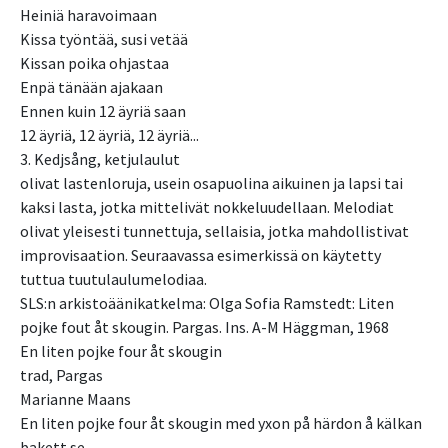
Heiniä haravoimaan
Kissa työntää, susi vetää
Kissan poika ohjastaa
Enpä tänään ajakaan
Ennen kuin 12 äyriä saan
12 äyriä, 12 äyriä, 12 äyriä...
3. Kedjsång, ketjulaulut
olivat lastenloruja, usein osapuolina aikuinen ja lapsi tai
kaksi lasta, jotka mittelivät nokkeluudellaan. Melodiat
olivat yleisesti tunnettuja, sellaisia, jotka mahdollistivat
improvisaation. Seuraavassa esimerkissä on käytetty
tuttua tuutulaulumelodiaa.
SLS:n arkistoäänikatkelma: Olga Sofia Ramstedt: Liten
pojke fout åt skougin. Pargas. Ins. A-M Häggman, 1968
En liten pojke four åt skougin
trad, Pargas
Marianne Maans
En liten pojke four åt skougin med yxon på härdon å kälkan
bakett se.