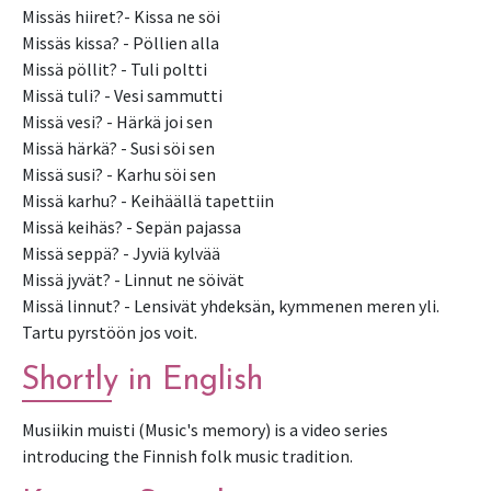
Missäs hiiret?- Kissa ne söi
Missäs kissa? - Pöllien alla
Missä pöllit? - Tuli poltti
Missä tuli? - Vesi sammutti
Missä vesi? - Härkä joi sen
Missä härkä? - Susi söi sen
Missä susi? - Karhu söi sen
Missä karhu? - Keihäällä tapettiin
Missä keihäs? - Sepän pajassa
Missä seppä? - Jyviä kylvää
Missä jyvät? - Linnut ne söivät
Missä linnut? - Lensivät yhdeksän, kymmenen meren yli.
Tartu pyrstöön jos voit.
Shortly in English
Musiikin muisti (Music's memory) is a video series
introducing the Finnish folk music tradition.