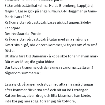
SLS:n arkistoäänikatkelma: Hulda Blomberg, Lappfjärd,
Nagu(?) Lasse gick på ängen, Nauh A-M Häggman ja Anne-
Marie Ivars 1969
Kråkan sitter på bastutak. Lasse gick på ängen. Sideby,
Lappfjärd
Desirée Saarela-Portin
Kråkan sitter på bastutak å talar med sina små ungar:
Kvart ska ni gå, när vintern kommer, vi fryser om våra små
fötter.
Ut ska vi fara till Danemark å köpa skor för en halvan mark
Där växer lökar, där galar kökar.
Där tvippa tranorna och där sjunga svanorna, :,:alla små
fåglar om sommaren:,:.
-----
Lasse gick på ängen och slog med alla sina små drängar
efter kommer flickorna små och räfsar hö i strängar
Katten lessa, ulven drog och lilla kissmisse han körde,
inte kör jag mer i dag, förrän jag får tolv öre,