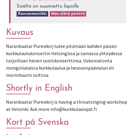
Sisältö on suunnattu lapsille
Kansanmusiikki
Muu elävä perintö
Kuvaus
Naranbaatar Purevdorj tulee pitämään kahden päivän
kurkkulaulukonsertin Helsingissä ja samassa yhteydessä
tarjoillaan hänen soolokonserttinsa. Uskomatonta
mongolialaista kurkkulaulua ja hevosenpääviulun eli
morinhuurin soittoa.
Shortly in English
Naranbaatar Purevdorj is having a throatsinging workshop
at Helsinki. Ask more info@kurkkulaulajat.fi
Kort på Svenska