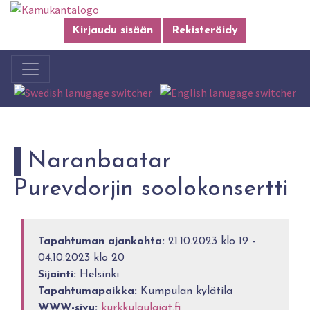
Kirjaudu sisään
Rekisteröidy
Naranbaatar
Purevdorjin soolokonsertti
Tapahtuman ajankohta:
21.10.2023 klo 19 -
04.10.2023 klo 20
Sijainti:
Helsinki
Tapahtumapaikka:
Kumpulan kylätila
WWW-sivu:
kurkkulaulajat.fi