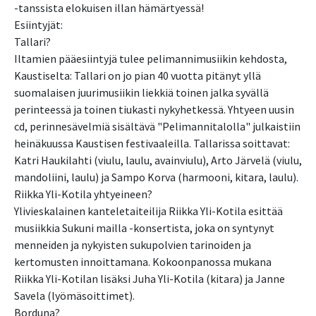
-tanssista elokuisen illan hämärtyessä!
Esiintyjät:
Tallari?
Iltamien pääesiintyjä tulee pelimannimusiikin kehdosta,
Kaustiselta: Tallari on jo pian 40 vuotta pitänyt yllä
suomalaisen juurimusiikin liekkiä toinen jalka syvällä
perinteessä ja toinen tiukasti nykyhetkessä. Yhtyeen uusin
cd, perinnesävelmiä sisältävä "Pelimannitalolla" julkaistiin
heinäkuussa Kaustisen festivaaleilla. Tallarissa soittavat:
Katri Haukilahti (viulu, laulu, avainviulu), Arto Järvelä (viulu,
mandoliini, laulu) ja Sampo Korva (harmooni, kitara, laulu).
Riikka Yli-Kotila yhtyeineen?
Ylivieskalainen kanteletaiteilija Riikka Yli-Kotila esittää
musiikkia Sukuni mailla -konsertista, joka on syntynyt
menneiden ja nykyisten sukupolvien tarinoiden ja
kertomusten innoittamana. Kokoonpanossa mukana
Riikka Yli-Kotilan lisäksi Juha Yli-Kotila (kitara) ja Janne
Savela (lyömäsoittimet).
Borduna?