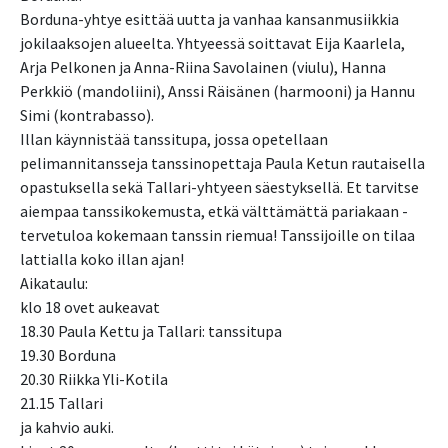
Borduna-yhtye esittää uutta ja vanhaa kansanmusiikkia
jokilaaksojen alueelta. Yhtyeessä soittavat Eija Kaarlela,
Arja Pelkonen ja Anna-Riina Savolainen (viulu), Hanna
Perkkiö (mandoliini), Anssi Räisänen (harmooni) ja Hannu
Simi (kontrabasso).
Illan käynnistää tanssitupa, jossa opetellaan
pelimannitansseja tanssinopettaja Paula Ketun rautaisella
opastuksella sekä Tallari-yhtyeen säestyksellä. Et tarvitse
aiempaa tanssikokemusta, etkä välttämättä pariakaan -
tervetuloa kokemaan tanssin riemua! Tanssijoille on tilaa
lattialla koko illan ajan!
Aikataulu:
klo 18 ovet aukeavat
18.30 Paula Kettu ja Tallari: tanssitupa
19.30 Borduna
20.30 Riikka Yli-Kotila
21.15 Tallari
ja kahvio auki.