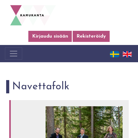
Kirjaudu sisään
Rekisteröidy
Navettafolk