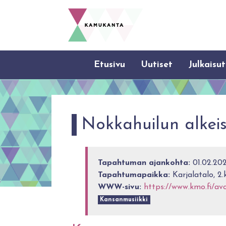
Etusivu
Uutiset
Julkaisut
Nokkahuilun alkeis
Tapahtuman ajankohta:
01.02.202
Tapahtumapaikka:
Karjalatalo, 2.
WWW-sivu:
https://www.kmo.fi/avo
Kansanmusiikki