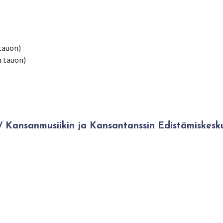
 tauon)
n tauon)
Kansanmusiikin ja Kansantanssin Edistämiskesk