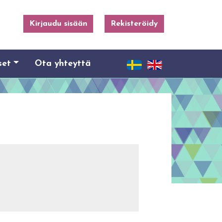
Kirjaudu sisään
Rekisteröidy
set
Ota yhteyttä