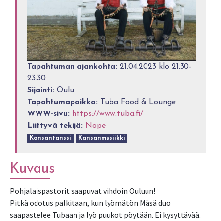
Tapahtuman ajankohta:
21.04.2023 klo 21.30-
23.30
Sijainti:
Oulu
Tapahtumapaikka:
Tuba Food & Lounge
WWW-sivu:
https://www.tuba.fi/
Liittyvä tekijä:
Nope
Kansantanssi
Kansanmusiikki
Kuvaus
Pohjalaispastorit saapuvat vihdoin Ouluun!
Pitkä odotus palkitaan, kun lyömätön Mäsä duo
saapastelee Tubaan ja lyö puukot pöytään. Ei kysyttävää.