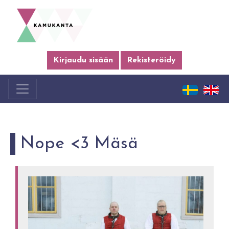
Kirjaudu sisään
Rekisteröidy
Nope <3 Mäsä