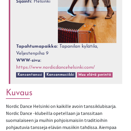
Sijainti:
Helsinki
Tapahtumapaikka:
Tapanilan kylätila,
Veljestenpiha 9
WWW-sivu:
https://www.nordicdancehelsinki.com/
Kansantanssi
Kansanmusiikki
Muu elävä perintö
Kuvaus
Nordic Dance Helsinki on kaikille avoin tanssiklubisarja.
Nordic Dance -klubeilla opetellaan ja tanssitaan
suomalaiseen ja muihin pohjoismaisiin traditioihin
pohjautuvia tansseja elävän musiikin tahdissa. Aiempaa