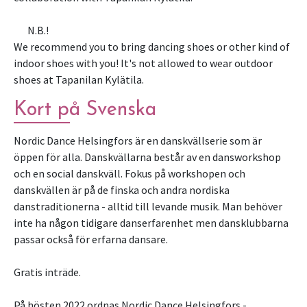
N.B.!
We recommend you to bring dancing shoes or other kind of
indoor shoes with you! It's not allowed to wear outdoor
shoes at Tapanilan Kylätila.
Kort på Svenska
Nordic Dance Helsingfors är en danskvällserie som är
öppen för alla. Danskvällarna består av en dansworkshop
och en social danskväll. Fokus på workshopen och
danskvällen är på de finska och andra nordiska
danstraditionerna - alltid till levande musik. Man behöver
inte ha någon tidigare danserfarenhet men dansklubbarna
passar också för erfarna dansare.
Gratis inträde.
På hösten 2022 ordnas Nordic Dance Helsingfors -