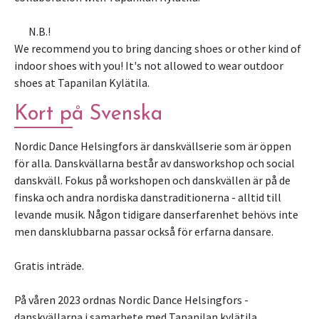
N.B.!
We recommend you to bring dancing shoes or other kind of
indoor shoes with you! It's not allowed to wear outdoor
shoes at Tapanilan Kylätila.
Kort på Svenska
Nordic Dance Helsingfors är danskvällserie som är öppen
för alla. Danskvällarna består av dansworkshop och social
danskväll. Fokus på workshopen och danskvällen är på de
finska och andra nordiska danstraditionerna - alltid till
levande musik. Någon tidigare danserfarenhet behövs inte
men dansklubbarna passar också för erfarna dansare.
Gratis inträde.
På våren 2023 ordnas Nordic Dance Helsingfors -
danskvällarna i samarbete med Tapanilan kylätila.