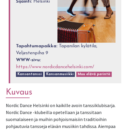
Sijainti:
Helsinki
Tapahtumapaikka:
Tapanilan kylätila,
Veljestenpiha 9
WWW-sivu:
https://www.nordicdancehelsinki.com/
Kansantanssi
Kansanmusiikki
Muu elävä perintö
Kuvaus
Nordic Dance Helsinki on kaikille avoin tanssiklubisarja.
Nordic Dance -klubeilla opetellaan ja tanssitaan
suomalaiseen ja muihin pohjoismaisiin traditioihin
pohjautuvia tansseja elävän musiikin tahdissa. Aiempaa